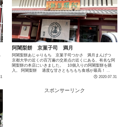
阿闍梨餅 京菓子司 満月
あ
阿闍梨餅あじゃりもち 京菓子司つかさ 満月まんげつ
京都大学の近くの百万遍の交差点の近くにある、有名な阿
闍梨餅の本店にいきました。 10個入りの阿闍梨餅を購
入。 阿闍梨餅 適度な甘さともちもち食感が最高！ ...
31
2020.07.31
スポンサーリンク