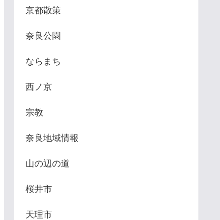
京都散策
奈良公園
ならまち
西ノ京
宗教
奈良地域情報
山の辺の道
桜井市
天理市