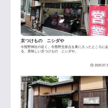
京つけもの ニシダや
今熊野神社の近く、今熊野交差点を東に入ったところに
る、美味しい京つけもの ニシダや。
2020.07.
左京区