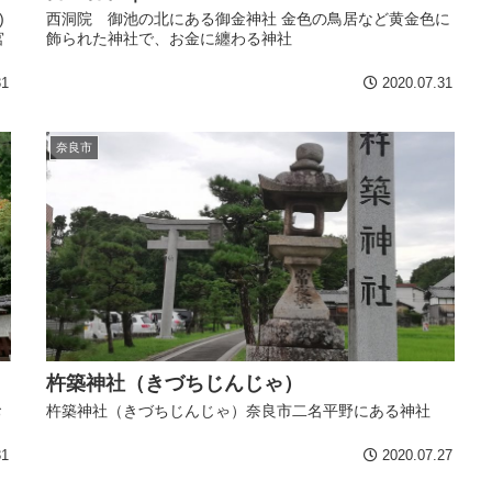
)
西洞院 御池の北にある御金神社 金色の鳥居など黄金色に
宮
飾られた神社で、お金に纏わる神社
31
2020.07.31
奈良市
杵築神社（きづちじんじゃ）
お
杵築神社（きづちじんじゃ）奈良市二名平野にある神社
31
2020.07.27