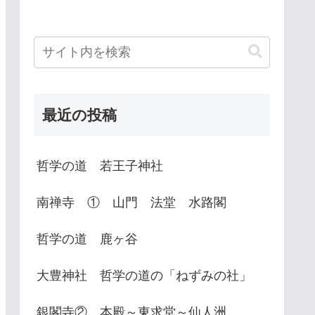
最近の投稿
哲学の道 若王子神社
南禅寺 ① 山門 法堂 水路閣
哲学の道 鹿ヶ谷
大豊神社 哲学の道の「ねずみの社」
銀閣寺② 本殿～東求堂～仙人洲