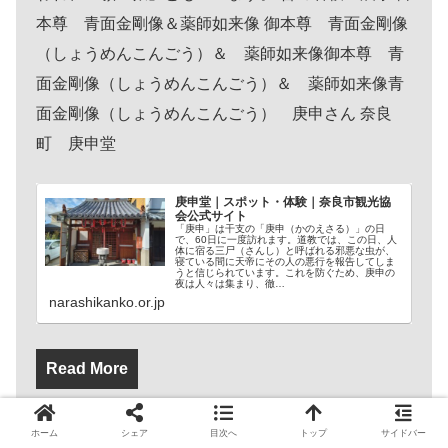
本尊 青面金剛像＆薬師如来像 御本尊 青面金剛像
（しょうめんこんごう）＆ 薬師如来像御本尊 青
面金剛像（しょうめんこんごう）＆ 薬師如来像青
面金剛像（しょうめんこんごう） 庚申さん 奈良
町 庚申堂
庚申堂｜スポット・体験｜奈良市観光協
会公式サイト
「庚申」は干支の「庚申（かのえさる）」の日
で、60日に一度訪れます。道教では、この日、人
体に宿る三尸（さんし）と呼ばれる邪悪な虫が、
寝ている間に天帝にその人の悪行を報告してしま
うと信じられています。これを防ぐため、庚申の
夜は人々は集まり、徹…
narashikanko.or.jp
Read More
ホーム
シェア
目次へ
トップ
サイドバー