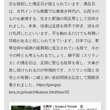
石を陰刻した佛足石が据えられています。佛足石
は、古代インド仏教圏で仏像無き時代の、仏陀その
ものを象徴する、生きた釈迦の両足尊として信仰さ
れました。本来、信者は足跡を両手で仰ぎ、頭を付
け礼拝したといいます。手を触れるだけでも有難い
功徳があると信じられてきています。日本では、釈
尊信仰や戒律の復興期に造立されている様で、今が
その時とも考えられるでしょう。獅子国（スリラン
カ）の佛足石は、足跡に聖なる紋章を表し、大傘が
差し掛けられるのが特徴的です。スリランカ国と当
寺との有難いご縁と深い友好関係を記念して開眼供
養されました。https://gangoji-
tera.or.jp/watch/feature.html#sec05
元興寺｜Gango-ji Temple ②
元興寺 浮図田（ふとでん） 小子坊（極楽院旧