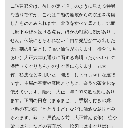
ニ階建部分は、後世の定て増しのように見える特異
な造りですが、これはニ階の座敷からの眺望を考慮
したものとみられます。北側をすべて庭とし、北面
に廊下や縁を設ける点も、ほかの町家に例がありま
せん。伝統にとらわれない自由な発想が生み出した
大正期の町家として高い価位があります。待合(まち
あい）大正六年頃通りに面する高塀（たかべい）の
潜門（くぐりもん）のすぐ奥にあります。丸太、
竹、杉皮などを用いた、瀟洒（しょうしゃ）な建物
です。主屋の茶室や庭園とともに、奈良の茶文化を
伝えています。離れ 大正ニ年(1913)敷地奥にあり
ます。正面の円窓（まるまど）、手摺り付きの縁、
座敷の花頭窓（かとうまど）などに瀟洒な意匠がみ
られます。蔵 江戸後期以前（大正前期改修) 柱や
梁（はり）などの表面が、「蛤刃（はまぐりば）」