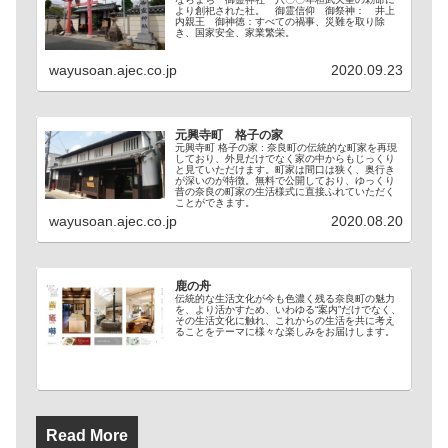
より創祀された社。 御霊信仰 御祭神： 井上
内親王 御神徳：すべての禍事、災難を取り除
き、国家安全、家業繁栄。
wayusoan.ajec.co.jp
2020.09.23
元興寺町 格子の家
元興寺町 格子の家 : 奈良町の伝統的な町家を再現
しており、外見だけでなく家の中からもじっくり
と見ていただけます。町家は間口は狭く、奥行き
が深いのが特徴。無料で公開しており、ゆっくり
昔の奈良の町家の生活様式に直接ふれていただく
ことができます。
wayusoan.ajec.co.jp
2020.08.20
鹿の舟
伝統的な生活文化が今も色濃く残る奈良町の魅力
を、より活かすため、いわゆる“案内”だけでなく、
その生活文化に触れ、これからの生活を共に考え
ることをテーマに様々な楽しみをお届けします。
Read More