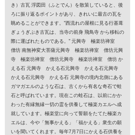
き）古瓦 浮図田（ふとでん）を散策していると、後
ろに振り返るポイントがあり、きれいに最古の瓦を
眺めることができます。”西流れの屋根に見る行基葺
ぎょうぎぶき古瓦は、当寺の前身 飛鳥寺 から移転の
際に運ばれたものである。” 元興寺 極楽坊禅室
僧坊 南無神変大菩薩元興寺 極楽坊禅室 僧坊元興
寺 極楽坊禅室 僧坊元興寺 極楽坊禅室 僧坊 か
える石 元興寺 かえる石元興寺 かえる石元興寺
かえる石元興寺 かえる石 元興寺の境内北側にある
ガマガエルのような石は、古くから有名な奇石で蛙
石と呼ばれています。現在この蛙石は、以前にかか
わった有縁無縁一切の霊を供養して極楽カエルへ成
就しています。極楽堂に向って誓願をたてた極楽カ
エルは、今や「無事かえる」「福かえる」衆生の願
いを聞いてくれます。毎年7月7日にかえる石供養を