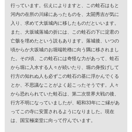
行っています。伝えによりますと、この蛙石はもと
河内の在所の川縁にあったものを、太閤秀吉が気に
入り、求めて大坂城内に移したものだといいます。
また、大坂城落城の折には、この蛙石の下に淀君の
亡骸を埋めたという説もあります。落城後、いつの
頃からか大坂城のお堀端乾櫓に向う隅に移されまし
た。その頃、この蛙石には奇怪な力があって、蛙石
から堀に入水する人々が続いたり、堀の身投げして
行方の知れぬ人も必ずこの蛙石の基に浮かんでくる
とか、不思議なことがよく起こったそうです。人々
から恐れられていた蛙石は、第二次世界大戦の後、
行方不明になっていましたが、昭和33年にご縁があ
ってこの寺に安置されるようになりました。現在
は、国宝極楽堂に向って佇んでいます。