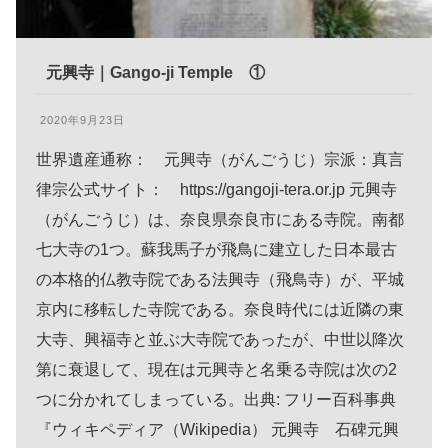
元興寺｜Gango-ji Temple ①
2020年9月23日
世界遺産通称： 元興寺（がんごうじ）宗派：真言
律宗公式サイト： https://gangoji-tera.or.jp 元興寺
（がんごうじ）は、奈良県奈良市にある寺院。南都
七大寺の1つ。蘇我馬子が飛鳥に建立した日本最古
の本格的仏教寺院である法興寺（飛鳥寺）が、平城
京内に移転した寺院である。奈良時代には近隣の東
大寺、興福寺と並ぶ大寺院であったが、中世以降次
第に衰退して、現在は元興寺と名乗る寺院は次の2
つに分かれてしまっている。出典: フリー百科事典
『ウィキペディア（Wikipedia） 元興寺 石碑元興