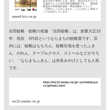
設立された市民による 自主 ・自立のまちづくり
を進めていくための市民活動団体です。 歴史的
町並みや市街地の保存・再生活動をつうじて、
「日本のこころのふるさと」 にふさわしい奈良づ
くりをめざしています。
www4.kcn.ne.jp
吉田蚊帳 蚊帳の老舗 「吉田蚊帳」は、創業大正10
年、現在 3代目というならまちの蚊帳屋です。店
内には、蚊帳はもちろん、蚊帳生地を使ったふき
ん、のれん、テーブルクロス、ストールなどがそろ
い、「ならまちふきん」は奈良みやげとしても人気
です。
https://wx10.wadax.ne.jp/~yoshidakaya-
co-jp/index.html
wx10.wadax.ne.jp