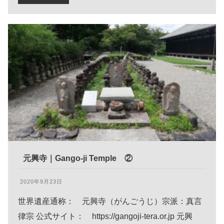
元興寺｜Gango-ji Temple ②
2020年9月23日
世界遺産通称： 元興寺（がんごうじ）宗派：真言
律宗 公式サイト： https://gangoji-tera.or.jp 元興