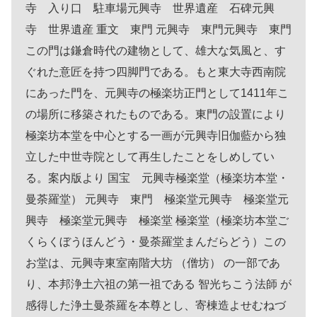
寺 入り口 駐車場元興寺 世界遺産 石碑元興
寺 世界遺産 重文 東門 元興寺 東門元興寺 東門
この門は鎌倉時代の建物として、雄大な気風と、す
ぐれた意匠を持つ四脚門である。もと東大寺西南院
にあった門を、元興寺の極楽坊正門として1411年こ
の場所に移築されたものである。東門の設置により
極楽坊本堂を中心とする一画が元興寺旧伽藍から独
立した中世寺院として再生したことをしめしてい
る。案内版より 国宝 元興寺極楽堂（極楽坊本堂・
曼荼羅堂） 元興寺 東門 極楽堂元興寺 極楽堂元
興寺 極楽堂元興寺 極楽堂 極楽堂（極楽坊本堂ご
くらくぼうほんどう・曼荼羅堂まんだらどう）この
お堂は、元興寺東室南階大坊 （僧坊） の一部であ
り、本邦浄土六祖の第一祖である 智光ちこう法師 が
感得した浄土曼荼羅を本尊とし、寄棟造よせむねづ