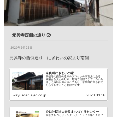
元興寺西側の通り ②
2020年9月25日
元興寺の西側通り にぎわいの家より南側
奈良町にぎわいの家
興福寺の西側の通りのブロックの南西角にある、
風情ある大正の町家、無料で拝観できていろいろ
詳しく資料が展示されてあり、奈良町に来られて
たら立ち寄ることお勧めです。
wayusoan.ajec.co.jp
2020.09.16
公益社団法人奈良まちづくりセンター
奈良まちづくりセンターは、１９７９年１１月に