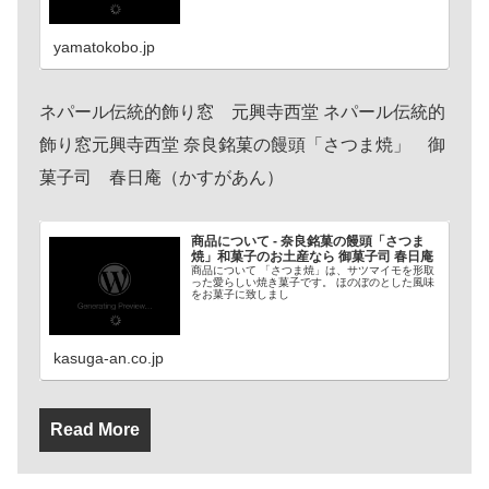
yamatokobo.jp
ネパール伝統的飾り窓 元興寺西堂 ネパール伝統的
飾り窓元興寺西堂 奈良銘菓の饅頭「さつま焼」 御
菓子司 春日庵（かすがあん）
商品について - 奈良銘菓の饅頭「さつま
焼」和菓子のお土産なら 御菓子司 春日庵
商品について 「さつま焼」は、サツマイモを形取
った愛らしい焼き菓子です。 ほのぼのとした風味
をお菓子に致しまし
kasuga-an.co.jp
Read More