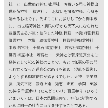
社 と 出世稲荷神社 祓戸社 お祓いを司る神様出
世稲荷神社 祓戸社： お祓いを司る神様。心身を
清めるお社です。先ずここにお参りしてから御本殿
に。 出世稲荷神社：農民の子から天下人になられた
豊臣秀吉公が篤く信仰した神様 拝殿 本殿 拝殿拝殿
御霊神社 本殿 絵御霊神社 拝殿拝殿御霊神社
本殿 若宮社 千度石 御霊神社 若宮社御霊神社 千
度石 御霊神社 若宮社： 天神とは菅原道真公をご
祭神として祀る神社のことで、もとは無実の罪に問
われ亡くなった道真公の怒りを鎮め、混乱を回復し
ようとする御霊信仰が始まりでした。天神 学業成
就 病気平癒 諸道上達 知恵 正直 学問 至誠
の神様 千度参り（せんどまいり）百度参り（ひゃく
どまいり）は、日本の民間信仰で、神仏に祈願する
ために同一の社寺に百度参拝することである。