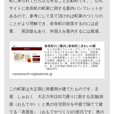
町に来られてたら立ち寄ることお勧めです。。公式
サイトに奈良町の町家に関する案内パンフレットが
あるので、参考にして見て頂ければ町家のつくりの
ことがより理解でき、奈良町の散策するのには必
要。 英語版もあり、外国人を案内するには最適。
奈良町のご案内 | 奈良町にぎわいの家
「なら七口巡りウォーキングマップ」かつて奈良
のまちへ出入りするために用いられた「旧街道」
を辿るマップを公開しております。奈良町家ガイ
ドブック奈良町暮らしガイドブック奈良町家マッ
プ元興寺（極楽坊）かつて広大な伽藍を有した元
興寺の現存する一角。奈良の世界遺産にも登録さ
れ、多くの文化財が保存されています。入館料
一般400円...
naramachi-nigiwainoie.jp
この町家は大正期に骨董商が建てたものです。主
屋 しゅおく 大正六年(1917)通りに面する店舗(表
屋（おもてや））と奥の住宅部分を中庭で隔てて建
てる「表屋造」（おもてやづくり)の形式です。奥の