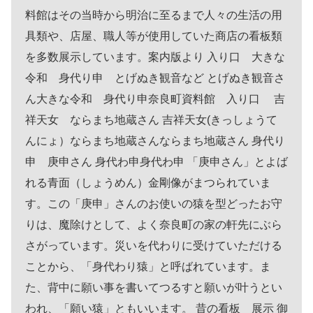
料館はその当時から明治に至るまで人々の生活の用
具類や、店屋、職人等が使用していた商店の看板類
を多数展示しています。案内版より 入り口 大きな
令和 身代り申 とげぬき観音など とげぬき観音さ
ん大きな令和 身代り申奈良町資料館 入り口 吉
祥天女 ならまち地蔵さん 吉祥天女(きっしょうて
んにょ）ならまち地蔵さんならまち地蔵さん 身代り
申 庚申さん 身代わ申身代わ申 「庚申さん」とよば
れる青面（しょうめん）金剛像がまつられていま
す。この「庚申」さんのお使いの猿を型どったお守
りは、魔除けとして、よく奈良町の家の軒先にぶら
さがっています。災いを代わりに受けていただける
ことから、「身代わり猿」と呼ばれています。ま
た、背中に願い事を書いてつるすと願いが叶うとい
われ、「願い猿」ともいいます。 昔の看板 展示 御