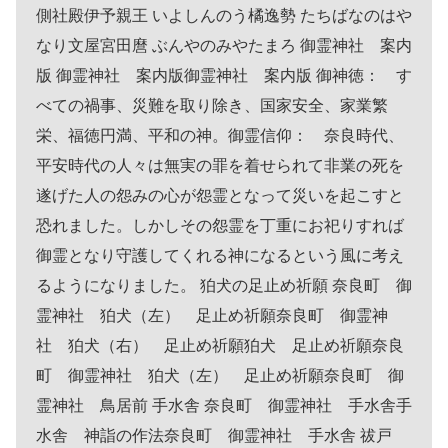
側社殿伊予親王 いよしんのう橘逸勢 たちばなのはや
なり文屋宮田麿 ぶんやのみやたまろ 御霊神社 案内
版 御霊神社 案内版御霊神社 案内版 御神徳： す
べての禍事、災難を取り除き、国家安全、家業繁
栄、福徳円満、平和の神。御霊信仰： 奈良時代、
平安時代の人々は無実の罪を着せられて非業の死を
遂げた人の怨みの心が怨霊となって災いを起こすと
恐れました。しかしその怨霊を丁重にお祀りすれば
御霊となり守護してくれる神になるという風に考え
るようになりました。 狛犬の足止め祈願 奈良町 御
霊神社 狛犬（左） 足止め祈願奈良町 御霊神
社 狛犬（右） 足止め祈願狛犬 足止め祈願奈良
町 御霊神社 狛犬（左） 足止め祈願奈良町 御
霊神社 鳥居前 手水舎 奈良町 御霊神社 手水舎手
水舎 神詣の作法奈良町 御霊神社 手水舎 祓戸