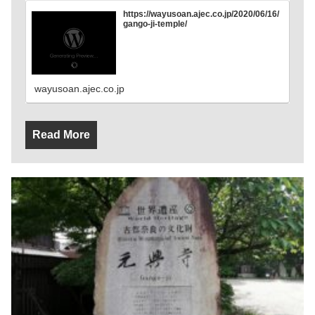
https://wayusoan.ajec.co.jp/2020/06/16/
gango-ji-temple/
wayusoan.ajec.co.jp
Read More