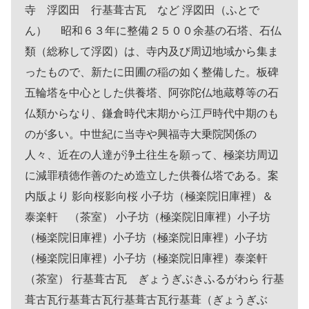
寺 浮図田 行基葺古瓦 など 浮図田（ふとで
ん） 昭和６３年に整備２５００余基の石塔、石仏
類（総称して浮図）は、寺内及び周辺地域から集ま
ったもので、新たに田圃の稲の如く整備した。板碑
五輪塔を中心とした供養塔、阿弥陀仏地蔵尊等の石
仏類からなり、鎌倉時代末期から江戸時代中期のも
のが多い。中世紀に当寺や興福寺大乗院関係の
人々、近在の人達が浄土往生を願って、極楽坊周辺
に減罪積徳作善のため造立した供養仏塔である。案
内版より 影向桜影向桜 小子坊（極楽院旧庫裡）＆
泰楽軒 （茶室） 小子坊（極楽院旧庫裡）小子坊
（極楽院旧庫裡）小子坊（極楽院旧庫裡）小子坊
（極楽院旧庫裡）小子坊（極楽院旧庫裡）泰楽軒
（茶室） 行基葺古瓦 ぎょうぎぶきふるがわら 行基
葺古瓦行基葺古瓦行基葺古瓦行基葺（ぎょうぎぶ