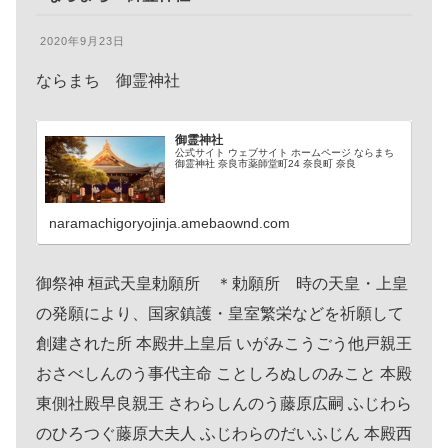
2020年9月23日
ならまち 御霊神社
御霊神社
公式サイト ウェブサイト ホームページ ならまち
御霊神社 奈良市薬師堂町24 奈良町 奈良
naramachigoryojinja.amebaownd.com
御祭神 桓武天皇勅願所 ＊勅願所 時の天皇・上皇
の発願により、国家鎮護・皇室繁栄などを祈願して
創建された所 本殿井上皇后 いがみこうごう他戸親王
おさべしんのう事代主命 ことしろぬしのみこと 本殿
東側社殿早良親王 さわらしんのう藤原広嗣 ふじわら
のひろつぐ藤原大夫人 ふじわらのだいふじん 本殿西