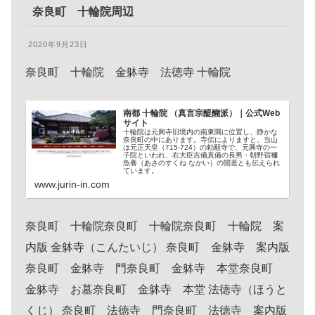
奈良町 十輪院周辺
2020年9月23日
奈良町 十輪院 金躰寺 法徳寺 十輪院
南都 十輪院 （真言宗醍醐派）｜公式Web
サイト
十輪院は元興寺旧境内の南東隅に位置し、静かな
奈良町の中にあります。寺伝によりますと、当山
は元正天皇（715-724）の勅願寺で、元興寺の一
子院といわれ、右大臣吉備真備の長男・朝野宿禰
魚養（あさのすくね なかい）の開基とも伝えられ
ています。
www.jurin-in.com
奈良町 十輪院奈良町 十輪院奈良町 十輪院 案
内版 金躰寺（こんたいじ） 奈良町 金躰寺 案内版
奈良町 金躰寺 門奈良町 金躰寺 本堂奈良町
金躰寺 お墓奈良町 金躰寺 本堂 法徳寺（ほうと
くじ） 奈良町 法徳寺 門奈良町 法徳寺 案内版