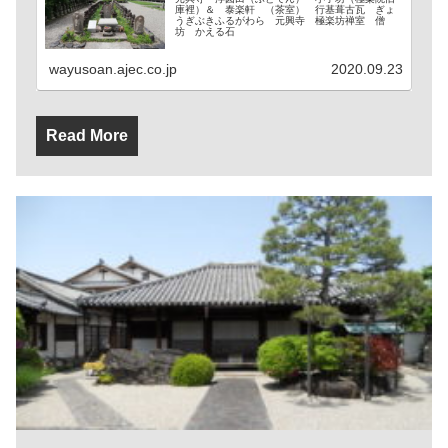
庫裡）＆ 泰楽軒 （茶室） 行基葺古瓦 ぎょ
うぎぶきふるがわら 元興寺 極楽坊禅室 僧
坊 かえる石
wayusoan.ajec.co.jp
2020.09.23
Read More