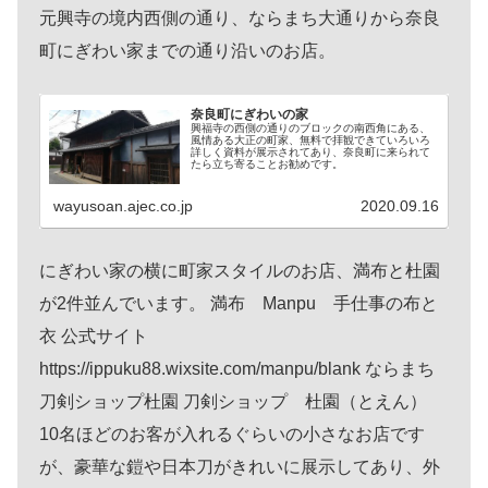
元興寺の境内西側の通り、ならまち大通りから奈良
町にぎわい家までの通り沿いのお店。
奈良町にぎわいの家
興福寺の西側の通りのブロックの南西角にある、
風情ある大正の町家、無料で拝観できていろいろ
詳しく資料が展示されてあり、奈良町に来られて
たら立ち寄ることお勧めです。
wayusoan.ajec.co.jp
2020.09.16
にぎわい家の横に町家スタイルのお店、満布と杜園
が2件並んでいます。 満布 Manpu 手仕事の布と
衣 公式サイト
https://ippuku88.wixsite.com/manpu/blank ならまち
刀剣ショップ杜園 刀剣ショップ 杜園（とえん）
10名ほどのお客が入れるぐらいの小さなお店です
が、豪華な鎧や日本刀がきれいに展示してあり、外