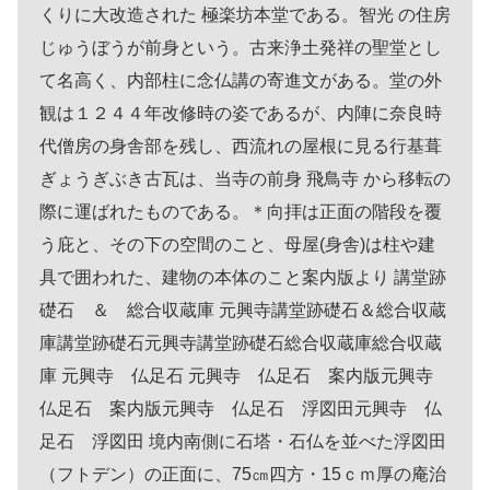
くりに大改造された 極楽坊本堂である。智光 の住房
じゅうぼうが前身という。古来浄土発祥の聖堂とし
て名高く、内部柱に念仏講の寄進文がある。堂の外
観は１２４４年改修時の姿であるが、内陣に奈良時
代僧房の身舎部を残し、西流れの屋根に見る行基葺
ぎょうぎぶき古瓦は、当寺の前身 飛鳥寺 から移転の
際に運ばれたものである。＊向拝は正面の階段を覆
う庇と、その下の空間のこと、母屋(身舎)は柱や建
具で囲われた、建物の本体のこと案内版より 講堂跡
礎石 ＆ 総合収蔵庫 元興寺講堂跡礎石＆総合収蔵
庫講堂跡礎石元興寺講堂跡礎石総合収蔵庫総合収蔵
庫 元興寺 仏足石 元興寺 仏足石 案内版元興寺
仏足石 案内版元興寺 仏足石 浮図田元興寺 仏
足石 浮図田 境内南側に石塔・石仏を並べた浮図田
（フトデン）の正面に、75㎝四方・15ｃｍ厚の庵治