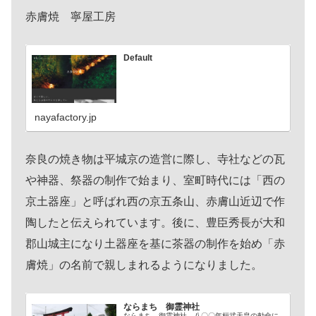
赤膚焼 寧屋工房
Default
nayafactory.jp
奈良の焼き物は平城京の造営に際し、寺社などの瓦
や神器、祭器の制作で始まり、室町時代には「西の
京土器座」と呼ばれ西の京五条山、赤膚山近辺で作
陶したと伝えられています。後に、豊臣秀長が大和
郡山城主になり土器座を基に茶器の制作を始め「赤
膚焼」の名前で親しまれるようになりました。
ならまち 御霊神社
ならまち 御霊神社 八〇〇年桓武天皇の勅命に