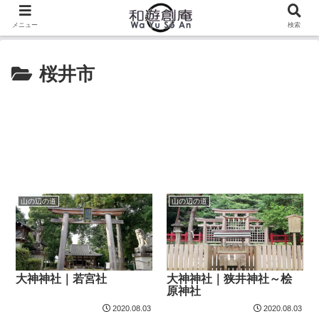
メニュー
検索
桜井市
山の辺の道
山の辺の道
大神神社｜若宮社
大神神社｜狭井神社～桧
原神社
2020.08.03
2020.08.03