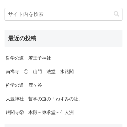
最近の投稿
哲学の道 若王子神社
南禅寺 ① 山門 法堂 水路閣
哲学の道 鹿ヶ谷
大豊神社 哲学の道の「ねずみの社」
銀閣寺② 本殿～東求堂～仙人洲