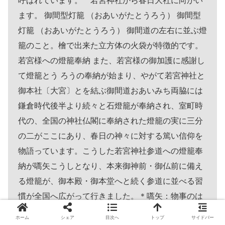
呼ばれています。 若宮神社から春日大社に向かい
ます。 御間型灯籠 （おあいがたとうろう） 御間型
灯籠 （おあいがたとうろう） 御間道の左右に並ぶ燈
籠のこと。檜で出来た立方体の火袋が特徴的です。
若宮様への燈籠奉納 また、若宮様の御加護に感謝し
て燈籠とう ろうの奉納が始まり、やがて若宮神社と
御本社〔大宮〕とを結ぶ御間道おあいみち両脇には
鎌倉時代後半より続々と石燈籠が奉納され、室町時
代の、全国の神社仏閣に奉納された燈籠の実に三分
の二がここにあり、春日の神々に対する篤い信仰を
物語っています。こうした若宮神社参道への燈籠奉
納が嚆矢こうしとなり、本来御神前・御仏前に備え
る燈籠が、御本殿・御本堂へと続く参道に並べる習
慣が全国へ広がって行きました。＊嚆矢：物事のは
じめ。やがて燈籠奉納は春日境内全域に及び、今日
ホーム
シェア
目次へ
トップ
サイドバー