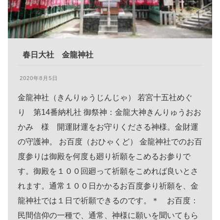
春日大社 金龍神社
2020年8月5日
金龍神社（きんりゅうじんじゃ） 若宮十五社めぐ
り 第14番納札社 御祭神：金龍大神きんりゅうおお
かみ 様 開運財運をお守りくださる神様。金財運
の守護神。 お百度（おひゃくど） 金龍神社でのお百
度参りは御殿を何度も廻り祈願をこめるお参りで
す。御殿を１００回廻って祈願をこめれば良いとさ
れます。通常１００日かかるお百度参り祈願を、金
龍神社では１日で祈願できるのです。＊ お百度：
民間信仰の一種で、通常、神様に願いを聞いてもら