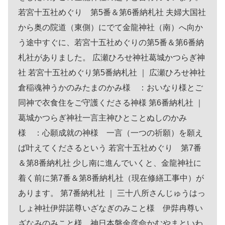
若宮十五社めぐり 第5番＆第6番納札社 夫婦大国社
から奥の院道（東側）にでて金龍神社（南）へ向か
う途中すぐに、若宮十五社めぐりの第5番＆第6番納
札社がありました。 広瀬ひろせ神社葛城かつらぎ神
社 若宮十五社めぐり第5番納札社 ｜ 広瀬ひろせ神社
倉稲魂神うかのみたまのかみ様 ：おいなり様とご
同神で衣食住をご守護くださる神様 第6番納札社 ｜
葛城かつらぎ神社一言主神ひとことぬしのかみ
様 ：心願成就の神様 一言（一つの祈願）を願え
ば叶えてくださるという 若宮十五社めぐり 第7番
＆第8番納札社 少し南に進んでいくと、金龍神社に
着く前に第7番＆第8番納札社（現在修繕工事中）が
あります。 第7番納札社 ｜ 三十八所さんじゅうはっ
しょ神社伊弉諾尊いざなぎのみこと様 伊弉冉尊い
ざなみのみこと様 神日本磐余彦命かむやまといわ