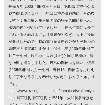
長保五年(1003年)旧暦三月三日、第四殿に神秘な御
姿で御出現になり、当初は母神の御殿内に、その後
は暫らく第二殿と第三殿の間の獅子の間に祀られ、
水徳の神と仰がれていました。 長承年間には長年
にわたる大雨洪水により飢饉が相次ぎ、天下に疫病
が蔓延したので、時の関白藤原忠通公が万民救済の
為若宮の御霊威にすがり、保延元年(1135年)旧暦二
月二十七日、現在地に大宮(本社)と同じ規模の壮麗
な神殿を造営しました。若宮の御神助を願い、翌年
(1136年)旧暦九月十七日、春日野に御神霊をお迎え
して丁重なる祭礼を奉仕したのが、おん祭の始まり
です。
https://www.kasugataisha.or.jp/onmatsuri/wakamiya.
html 若宮紅梅 若宮紅梅は1581年 大和長谷寺はせ
でらにある紀貫之きのつらゆきの名紅梅「人はい