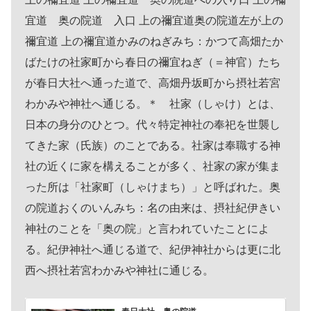
宜道 奥の院道 入口 上の禰宜道奥の院道左が上の
禰宜道 上の禰宜道かみのねぎみち：かつて高畑たか
ばたけの社家町から春日の禰宜ねぎ（＝神官）たち
が春日大社へ通った道で、高畑丹坂町から摂社若宮
わかみや神社へ通じる。＊ 社家（しゃけ）とは、
日本の身分のひとつ。代々特定神社の奉祀を世襲し
てきた家（氏族）のことである。社家は奉職する神
社の近くに家を構えることが多く、社家の家が集ま
った所は「社家町（しゃけまち）」と呼ばれた。奥
の院道おくのいんみち：名の由来は、摂社紀伊きい
神社のことを「奥の院」と言われていたことによ
る。紀伊神社へ通じる道で、紀伊神社からは更に北
西へ摂社若宮わかみや神社に通じる。