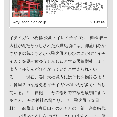
春日大社 奥の院道
「奥の院」と呼ばれていた紀伊神社へ通じる道、
奥の院道を龍神神社から紀伊神社まで行って、若
宮十五社めぐり 第15番納札社 夫婦大国社まで
戻ります
wayusoan.ajec.co.jp
2020.08.05
イチイガシ巨樹群 公衆トイレイチイガシ巨樹群 春日
大社が創祀そうしされた八世紀頃には、御蓋山みか
さやまの麓ふもとから飛火野とびひのにかけてイチ
イガシを優占種ゆうせんしゅとする照葉樹林しょう
ようじゅりんがひろがっていたと考えられてい
る。 現在、春日大社境内にはそれを物語るよう
に幹周３ｍを越えるイチイガシの巨樹が多く生育し
ている。＊ 創祀： その場所で神様を最初にまつ
ること。 その神社の起こり。 ＊ 飛火野（春日
野）：御蓋山（春日山）のふもとの一部。奈良時代
ここで烽火のろしを上げたことに由来する。＊ 優