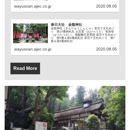
wayusoan.ajec.co.jp
2020.08.05
春日大社 金龍神社
金龍神社（きんりゅうじんじゃ）若宮十五社めぐ
り 第14番納札社 お百度（おひゃくど） 初辰祭
（はつたつさい） 後醍醐天皇聖蹟 若宮十五社めぐ
り 第5番＆第6番納札社 若宮十五社めぐり 第7
番＆第8番納札社
wayusoan.ajec.co.jp
2020.08.05
Read More