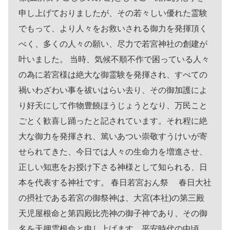
申し上げておりましたが、その若々しい優れた霊験
でもって、より人々をお救いされる御力を発揮頂く
べく、多くの人々の願い、尽力で若宮神社の創建が
叶いました。 当時、気候不順不作で困っている人々
の為に若宮様は絶大な御霊験を発揮され、すべての
禍いわざわい事を祓いはらい去り、その御加護によ
り好天にして作物豊饒ほうじょうとなり、万民こと
ごとく歓喜し踊ったと記されています。それ程に絶
大な御力を発揮され、篤いあつい崇敬すうけいが寄
せられてきた、今日では人々の生命力を増進させ、
正しい知恵をお授け下さる神様として知られる、日
本を代表する神社です。 春日若宮おん祭 春日大社
の摂社である若宮の御祭神は、大宮(本社)の第三殿
天児屋根命と第四殿比売神の御子神であり、その御
名を天押雲根命と申し上げます。平安時代の中頃、