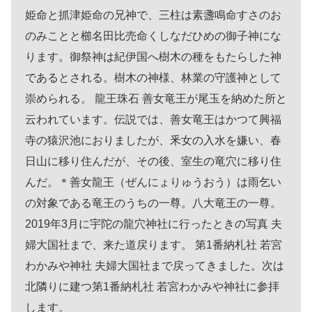
姫命と抓津姫命の兄神で、三柱は素盞鳴命すさのお
のみことと櫛名田比売命くしなだひめの御子神にな
ります。御祭神は紀伊国へ樹木の種をもたらした神
であるとされる。樹木の神様、林業の守護神として
崇められる。 龍王珠石 善女竜王が尾玉を納めた所と
云われています。伝説では、善女竜王はかつて興福
寺の猿沢池におりましたが、釆女の入水を嫌い、春
日山に移り住んだが、その後、室生の竜穴に移り住
んだ。＊善女龍王（ぜんにょりゅうおう）は雨乞い
の対象である竜王のうちの一尊。八大竜王の一尊。
2019年3月に宇陀の龍穴神社に行ったときの写真 夫
婦大国社まで、来た道戻ります。 第1番納札社 若宮
わかみや神社 夫婦大国社まで戻ってきました。次は
北隣りに建つ第1番納札社 若宮わかみや神社に参拝
します。