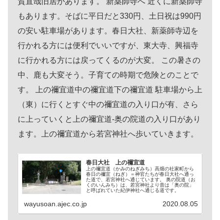
賀直哉旧居があります。 新薬師寺へ 近くに新薬師寺
もあります。そばに平日だと330円、土日祝は990円
の安い駐車場があります。春日大社、新薬師寺辺を
行かれる方には便利でいいですが、東大寺、興福寺
に行かれる方には戻ってくるのが大変。 この暑さの
中、鹿も大変そう。子育ての時期で危険とのことで
す。 上の禰宜道中の禰宜道下の禰宜道 駐車場から上
（東）に行くとすぐ中の禰宜道の入り口が有、さら
に上っていくと上の禰宜道-奥の院道の入り口があり
ます。上の禰宜道から若宮神社へ歩いていきます。
春日大社 上の禰宜道
上の禰宜道（かみのねぎみち）高畑の社家町から
春日の禰宜（ねぎ）＝神官たちが春日大社へ通っ
た道で、若宮神社へ通じています。 奥の院道（お
くのいんみち）は、若宮神社より昔は「奥の院」
と呼ばれていた紀伊神社へ通じる道です。
wayusoan.ajec.co.jp
2020.08.05