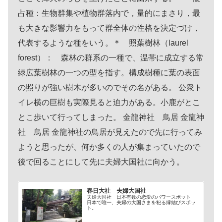
占種：生物群集や植物群落内で，量的にまさり，最
も大きな影響力をもって群全体の性格を決定づけ，
代表するような種をいう。＊ 照葉樹林（laurel
forest）： 森林の群系の一種で、温帯に成立する常
緑広葉樹林の一つの型を指す。構成樹種に葉の表面
の照りが強い樹木が多いのでその名がある。 公衆ト
イレ横の巨樹も実際見ると迫力がある。小鹿がとこ
とこ歩いて行ってしまった。 金龍神社 鳥居 金龍神
社 鳥居 金龍神社の鳥居が見えたので先に行ってみ
ようと思ったが、何か多くの人が集まっていたので
後で回ることにして先に夫婦大国社に向かう。
春日大社 夫婦大国社
夫婦大国社 日本有数の恋愛のパワースポット
日本で唯一、夫婦の大国さまを祀る縁結びスポッ
ト。