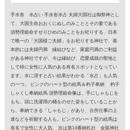
手水舎 水占い 手水舎水占 夫婦大国社は御祭神とし
て、大国主命おおくにぬしのみこととその妻である
須勢理姫命すせりひめのみことをお祀りする、日本
で唯一の「大国様ご夫婦」をお祀りする神社で、基
本的には夫婦円満 縁結びなど、家庭円満のご利益
がある神社ですが、今は縁結び、恋愛成就の聖地と
して特に女性に人気のある有名スポットとなってい
ます。水に浸すと占い結果がわかる「水占」も人気
の一つ。 ピンクのハート型の絵馬＆杓子奉納 杓子
しゃくし奉納絵馬 須勢理姫命像は、手にしゃもじを
もち、頭に洗濯用の桶をのせた姿をしていることか
ら、奉納できる「しゃもじ」があり、台所仕事の上
達などを祈願する人も。ピンクのハート型の絵馬は
有名で女性に大人気。 次は第14番納札社 金龍神社