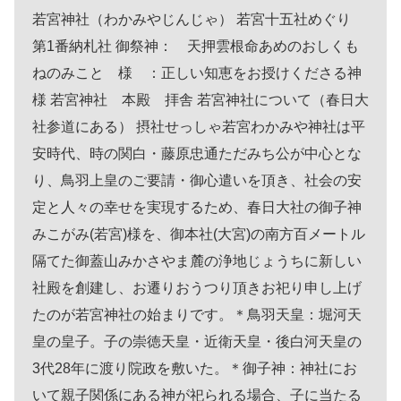
若宮神社（わかみやじんじゃ） 若宮十五社めぐり
第1番納札社 御祭神： 天押雲根命あめのおしくも
ねのみこと 様 ：正しい知恵をお授けくださる神
様 若宮神社 本殿 拝舎 若宮神社について（春日大
社参道にある） 摂社せっしゃ若宮わかみや神社は平
安時代、時の関白・藤原忠通ただみち公が中心とな
り、鳥羽上皇のご要請・御心遣いを頂き、社会の安
定と人々の幸せを実現するため、春日大社の御子神
みこがみ(若宮)様を、御本社(大宮)の南方百メートル
隔てた御蓋山みかさやま麓の浄地じょうちに新しい
社殿を創建し、お遷りおうつり頂きお祀り申し上げ
たのが若宮神社の始まりです。＊鳥羽天皇：堀河天
皇の皇子。子の崇徳天皇・近衛天皇・後白河天皇の
3代28年に渡り院政を敷いた。＊御子神：神社にお
いて親子関係にある神が祀られる場合、子に当たる