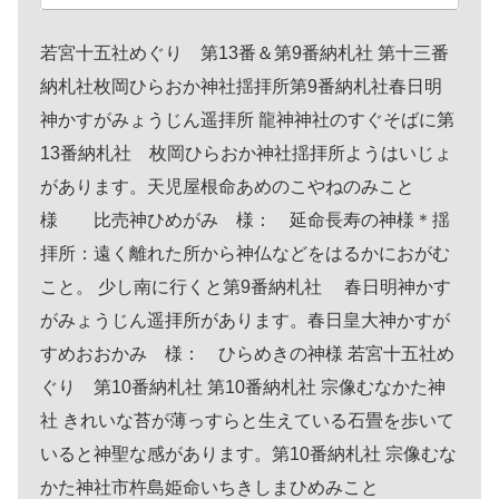
若宮十五社めぐり 第13番＆第9番納札社 第十三番
納札社枚岡ひらおか神社揺拝所第9番納札社春日明
神かすがみょうじん遥拝所 龍神神社のすぐそばに第
13番納札社 枚岡ひらおか神社揺拝所ようはいじょ
があります。天児屋根命あめのこやねのみこと
様 比売神ひめがみ 様： 延命長寿の神様＊揺
拝所：遠く離れた所から神仏などをはるかにおがむ
こと。 少し南に行くと第9番納札社 春日明神かす
がみょうじん遥拝所があります。春日皇大神かすが
すめおおかみ 様： ひらめきの神様 若宮十五社め
ぐり 第10番納札社 第10番納札社 宗像むなかた神
社 きれいな苔が薄っすらと生えている石畳を歩いて
いると神聖な感があります。第10番納札社 宗像むな
かた神社市杵島姫命いちきしまひめみこと