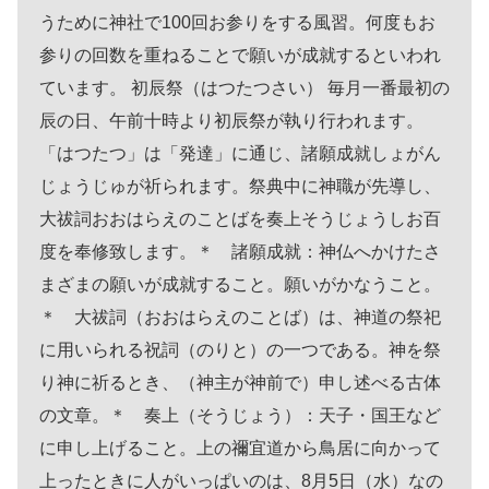
うために神社で100回お参りをする風習。何度もお
参りの回数を重ねることで願いが成就するといわれ
ています。 初辰祭（はつたつさい） 毎月一番最初の
辰の日、午前十時より初辰祭が執り行われます。
「はつたつ」は「発達」に通じ、諸願成就しょがん
じょうじゅが祈られます。祭典中に神職が先導し、
大祓詞おおはらえのことばを奏上そうじょうしお百
度を奉修致します。＊ 諸願成就：神仏へかけたさ
まざまの願いが成就すること。願いがかなうこと。
＊ 大祓詞（おおはらえのことば）は、神道の祭祀
に用いられる祝詞（のりと）の一つである。神を祭
り神に祈るとき、（神主が神前で）申し述べる古体
の文章。＊ 奏上（そうじょう）：天子・国王など
に申し上げること。上の禰宜道から鳥居に向かって
上ったときに人がいっぱいのは、8月5日（水）なの