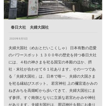
春日大社 夫婦大国社
2020年8月5日
夫婦大国社（めおとだいこくしゃ） 日本有数の恋愛
のパワースポット １３００年の歴史を持つ春日大社
には、４柱の神さまを祀る国宝の本殿のほか、摂
社・末社が合わせて６１社あります。その一つであ
る「夫婦大国社」は、日本で唯一、夫婦の大国さま
を祀る縁結びスポット。 若宮神社 上の禰宜道かみの
ねぎみちを高畑町から歩いてきて、夫婦大国社にま
ず参拝。すぐ南側となりに立派な若宮わかみや神社
があります。夫婦大国社は、周辺神社を順にお参り