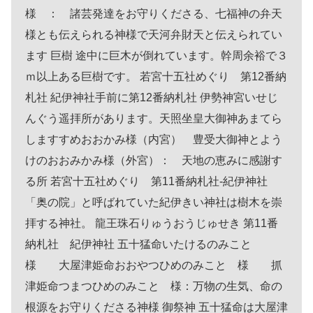
様 ： 諸芸発達をお守りくださる、七福神の弁天
様とも伝えられる神様で天河弁財天と伝えられてい
ます 巨樹 途中に巨木が倒れています。幹周余裕で３
ｍ以上ある巨樹です。 若宮十五社めぐり 第12番納
札社 紀伊神社手前に第12番納札社 伊勢神宮いせじ
んぐう遥拝所があります。天照坐皇大御神あまてら
しますすめおおかみ様（内宮） 豊受大御神とよう
けのおおみかみ様（外宮）： 天地の恵みに感謝す
る所 若宮十五社めぐり 第11番納札社-紀伊神社
「奥の院」と呼ばれていた紀伊きい神社は樹木を崇
拝する神社。 龍王珠石りゅうおうじゅせき 第11番
納札社 紀伊神社 五十猛命いたけるのみこと
様 大屋津姫命おおやつひめのみこと 様 抓
津姫命つまつひめのみこと 様：万物の生気、命の
根源をお守りくださる神様 御祭神 五十猛命は大屋津