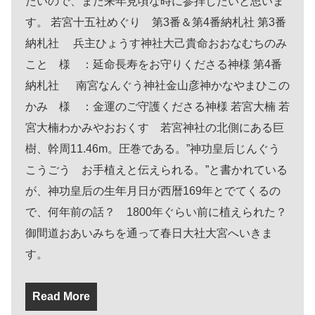
たいので、また来年見頃な時に参拝したいと思いま
す。 若宮十五社めぐり 第3番＆第4番納札社 第3番
納札社 兵主ひょうす神社大己貴命おおなむちのみ
こと 様 ：延命長寿をお守りくださる神様 第4番
納札社 南宮なんぐう神社金山彦神かなやまひこの
かみ 様 ：金運のご守護くださる神様 若宮大楠 若
宮大楠わかみやおおくす 若宮神社の北側にある巨
樹、幹周11.46m。圧巻である。”神功皇后じんぐう
こうごう お手植えと伝えられる。”と書かれている
が、神功皇后の生年月日が西暦169年とでてくるの
で、何年前の話？ 1800年ぐらい前に植えられた？
御間道おあいみちを通って春日大社大宮へいきま
す。
Read More