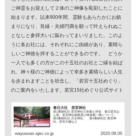
ご神霊をお迎えして２体のご神像を彫刻したことに
始まります。以来900年間、霊験もあらたかにお鎮
まりになり、良縁・夫婦円満を願って叶えられぬこ
となしと参拝大いに賑わってまいりました。このよ
うに各お社には、それぞれにご由緒があり、素晴ら
しいご神徳を拝することができるのです。 どうか
一人でも多くの方がこの十五社のお社とご縁を結ば
れ、神々様のご神徳によって幸多き素晴らしい人生
を歩まれますことを祈念し、「若宮十五社めぐり」
のご案内をいたします。若宮15社めぐり公式サイト
春日大社 若宮神社
第1番納札社 若宮神社の本殿と拝舎 春日若宮お
ん祭、若宮神社細殿及び神楽殿一棟について。
第3番納札社 兵主神社、 第4番納札社 南宮神
社、若宮大楠など
wayusoan.ajec.co.jp
2020.08.05