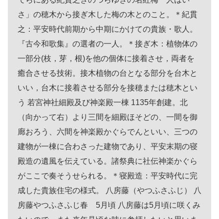
さ」の穂木から接ぎ木した梅の木とのこと。＊紀貫
之：平安時代前期から中期にかけての貴族・歌人。
『古今和歌集』の選者の一人。＊接ぎ木：植物体の
一部分(枝，芽，根)を他の個体に接着させ，両者を
癒合させる技術。接木植物の台となる部分を台木と
いい，台木に接着させる部分を接穂または穂木とい
う 若宮神社細殿及び神楽殿一棟 1135年創建。北
（向かって右）より三間を細殿ほそどの、一間を御
廊おろう、六間を神楽殿かぐらでんといい、三つの
建物が一棟に合わさった建物であり、平安末期の寝
殿造の遺風を伝えている。諸祭典に社伝神楽かぐら
がここで奏そうせられる。＊寝殿造：平安時代に完
成した貴族住宅の様式。 八房藤（やつふさふじ） 八
房藤やつふさふじ春 5月頃 八房藤は5月頃に咲くみ