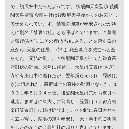
で、初辰祭中だったようです。 後醍醐天皇聖蹟 後醍
醐天皇聖蹟 金龍神社は後醍醐天皇ゆかりのお宮とし
て伝えられています。禁裡の御鏡が奉安されたがゆ
えに別名「禁裏の社」とも呼ばれています。＊禁裏
／禁裡(みだりにその裡(うち)に入ることを禁ずるの
意から) 天皇の住居。 時代は鎌倉幕府を滅亡へと至
らせた「元弘の乱」。＊後醍醐天皇が企てた鎌倉幕
府討伐の計画。未然に露見し、天皇は笠置(かさぎ)
寺や有王山中に逃れたが、翌年捕らえられ、隠岐(お
き)に流された。幕府滅亡の直接の動因となった。１
３３１年８月２４日夜、後醍醐天皇は京から奈良へ
逃走。まずはに東大寺に到着し、笠置山（京都府相
楽町笠置町）に逃げ延びます。その間に春日大社へ
も立ち寄り、禁裏の鏡を奉安し、天下泰平のご祈祷
をしたのがこの金龍神社の起りと言われています。