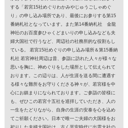
する「若宮15社めぐりわかみやじゅうごしゃめぐ
り」の申し込み場所であり、最後にお参りする第15
番納札社となっています。また第14番納札社 金龍
神社のお百度参ひゃくどまいりの申し込みなども夫
婦大国社で行うなど、周辺社の社務所的な役割もし
ている。 若宮15社めぐりの申し込み場所＆第15番納
札社 若宮神社周辺は昔、参詣に訪れた人々が様々な
思いを胸に、神めぐりをした場所として伝えられて
おります。この辺りは、人が生涯を送る間に遭遇す
る様々な難所をお守りくださる神々が、若宮様を中
心にお鎮まりになられております。ご参詣の皆様に
も、ぜひこの若宮十五社を巡拝していただき、人の
一生をたどりながら、自身の生涯の安泰を心を込め
てご祈願ください。日本で唯一ご夫婦の大国様をお
祀りした夫婦大国社は、古く平安時代に出雲大社の