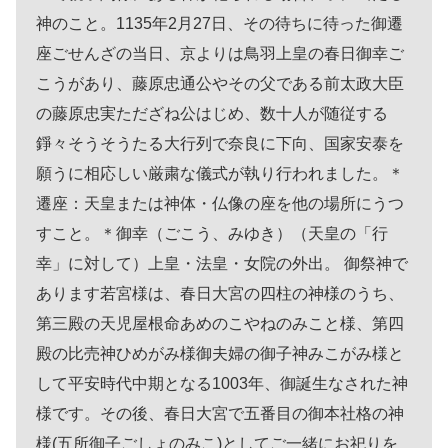
神のこと。1135年2月27日、その待ちに待った御遷
座ごせんざの当日、京よりは鳥羽上皇の春日御幸ご
こうがあり、藤原忠通公やその父である前太政大臣
の藤原忠実ただざね公はじめ、数十人が随従する
錚々そうそうたる大行列で奈良に下向、国家安泰を
願うに相応しい厳粛な儀式が執り行われました。＊
遷座：天皇または神体・仏像の座を他の場所にうつ
すこと。＊御幸（ごこう、みゆき）（天皇の「行
幸」に対して）上皇・法皇・女院の外出。 御祭神で
あります若宮様は、春日大宮の四柱の神様のうち、
第三殿の天児屋根命あめのこやねのみこと様、第四
殿の比売神ひめがみ様御夫婦の御子神みこがみ様と
して平安時代中期となる1003年、御誕生なされた神
様です。その後、春日大宮で五番目の御本社格の神
様(五所御子ごしょのみこ)としてご一緒にお祀りを