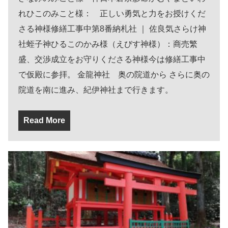
れひこのみこと様： 正しい勇気と力をお授けくだ
さる神様修繕工事中第8番納札社 ｜ 佐良気さらけ神
社蛭子神ひるこのかみ様（えびす神様）：商売繁
盛、交渉成立をお守りくださる神様今は修繕工事中
で仮殿に参拝。 金龍神社 奥の院道から さらに奥の
院道を南に進み、紀伊神社まで行きます。
Read More