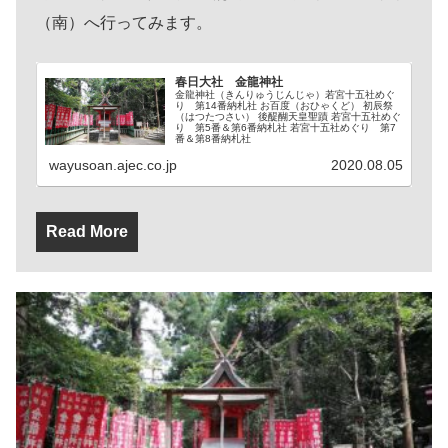
（南）へ行ってみます。
春日大社 金龍神社
金龍神社（きんりゅうじんじゃ）若宮十五社めぐ
り 第14番納札社 お百度（おひゃくど） 初辰祭
（はつたつさい） 後醍醐天皇聖蹟 若宮十五社めぐ
り 第5番＆第6番納札社 若宮十五社めぐり 第7
番＆第8番納札社
wayusoan.ajec.co.jp
2020.08.05
Read More