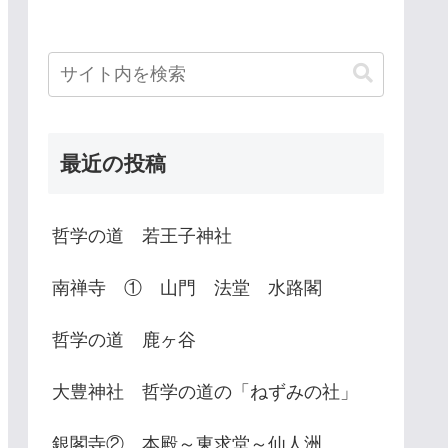
最近の投稿
哲学の道 若王子神社
南禅寺 ① 山門 法堂 水路閣
哲学の道 鹿ヶ谷
大豊神社 哲学の道の「ねずみの社」
銀閣寺② 本殿～東求堂～仙人洲