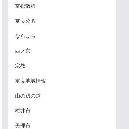
京都散策
奈良公園
ならまち
西ノ京
宗教
奈良地域情報
山の辺の道
桜井市
天理市