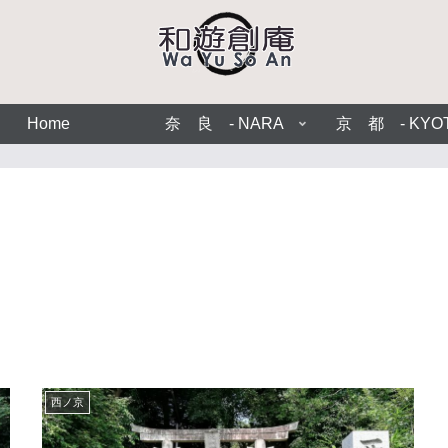
Home
奈 良 - NARA
京 都 - KYO
西ノ京