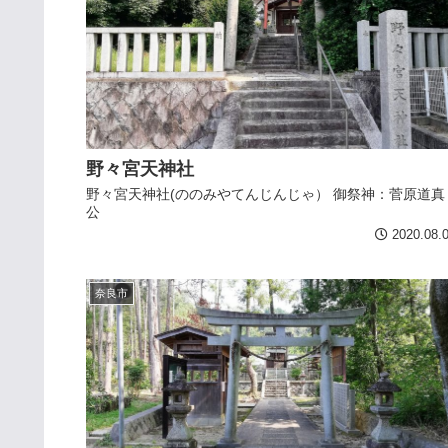
野々宮天神社
野々宮天神社(ののみやてんじんじゃ） 御祭神：菅原道真
公
2020.08.
奈良市