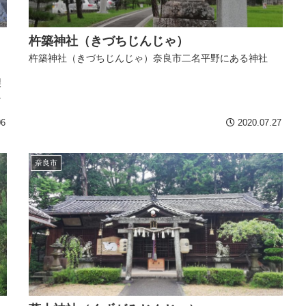
杵築神社（きづちじんじゃ）
り
杵築神社（きづちじんじゃ）奈良市二名平野にある神社
製
に
06
2020.07.27
奈良市