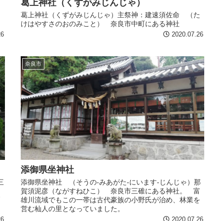
葛上神社（くずがみじんじゃ）
葛上神社（くずがみじんじゃ）主祭神：建速須佐命 （た
けはやすさのおのみこと） 奈良市中町にある神社
26
2020.07.26
奈良市
添御県坐神社
三
添御県坐神社 （そうの-みあがた-にいます-じんじゃ）那
賀須泥彦（ながすねひこ） 奈良市三碓にある神社。 富
雄川流域でもこの一帯は古代豪族の小野氏が治め、林業を
営む杣人の里となっていました。
26
2020.07.26