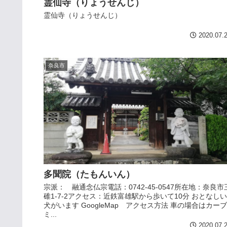
霊仙寺（りょうせんじ）
霊仙寺（りょうせんじ）
2020.07.
奈良市
多聞院（たもんいん）
宗派： 融通念仏宗電話：0742-45-0547所在地：奈良市
碓1-7-2アクセス：近鉄富雄駅から歩いて10分 おとなしい
犬がいます GoogleMap アクセス方法 車の場合はカーブ
ミ...
2020.07.