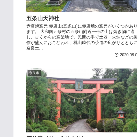
五条山天神社
赤膚焼窯元 赤膚山(五条山)に赤膚焼の窯元がいくつかあ
ます。 大和国五条村の五条山附近一帯の土は焼き物に適
し、古くからの窯業地で、民間の手で土器・火鉢などの
作が盛んにおこなわれ、桃山時代の茶道の広がりととも
奈良土...
2020.08.
奈良市