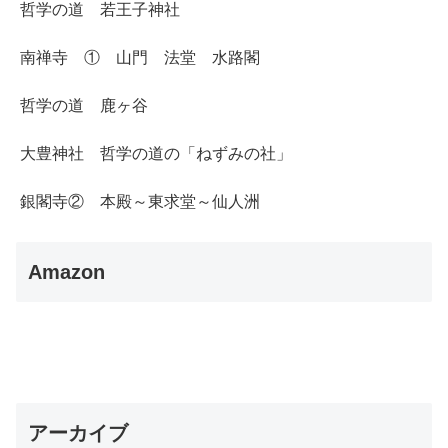
哲学の道 若王子神社
南禅寺 ① 山門 法堂 水路閣
哲学の道 鹿ヶ谷
大豊神社 哲学の道の「ねずみの社」
銀閣寺② 本殿～東求堂～仙人洲
Amazon
アーカイブ