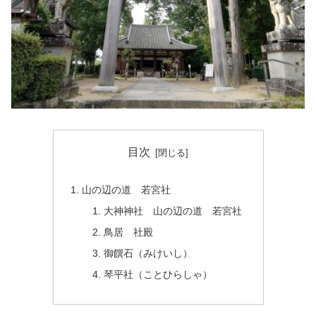
目次
山の辺の道 若宮社
大神神社 山の辺の道 若宮社
鳥居 社殿
御饌石（みけいし）
琴平社（ことひらしゃ）