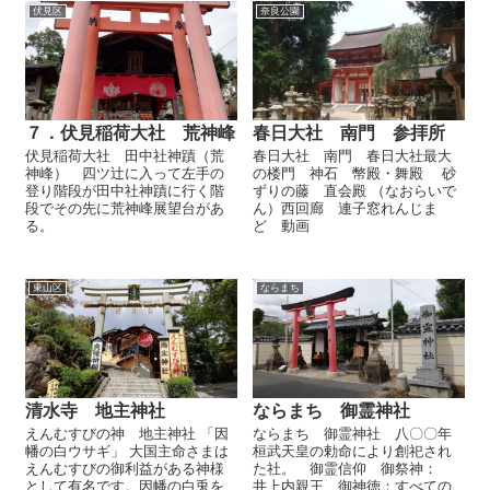
伏見区
奈良公園
７．伏見稲荷大社 荒神峰
春日大社 南門 参拝所
伏見稲荷大社 田中社神蹟（荒
春日大社 南門 春日大社最大
神峰） 四ツ辻に入って左手の
の楼門 神石 幣殿・舞殿 砂
登り階段が田中社神蹟に行く階
ずりの藤 直会殿 （なおらいで
段でその先に荒神峰展望台があ
ん）西回廊 連子窓れんじま
る。
ど 動画
東山区
ならまち
清水寺 地主神社
ならまち 御霊神社
えんむすびの神 地主神社 「因
ならまち 御霊神社 八〇〇年
幡の白ウサギ」 大国主命さまは
桓武天皇の勅命により創祀され
えんむすびの御利益がある神様
た社。 御霊信仰 御祭神：
として有名です。因幡の白兎を
井上内親王 御神徳：すべての