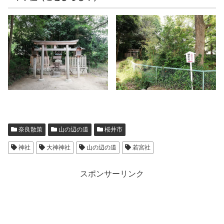
奈良散策
山の辺の道
桜井市
神社
大神神社
山の辺の道
若宮社
スポンサーリンク