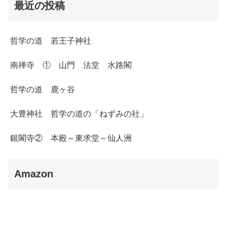
最近の投稿
哲学の道 若王子神社
南禅寺 ① 山門 法堂 水路閣
哲学の道 鹿ヶ谷
大豊神社 哲学の道の「ねずみの社」
銀閣寺② 本殿～東求堂～仙人洲
Amazon