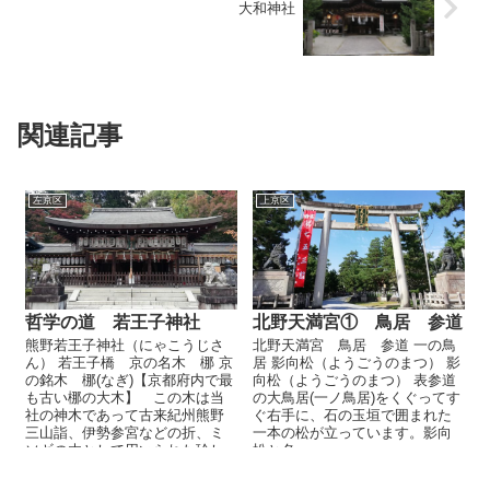
大和神社
関連記事
左京区
上京区
哲学の道 若王子神社
北野天満宮① 鳥居 参道
熊野若王子神社（にゃこうじさ
北野天満宮 鳥居 参道 一の鳥
ん） 若王子橋 京の名木 梛 京
居 影向松（ようごうのまつ） 影
の銘木 梛(なぎ)【京都府内で最
向松（ようごうのまつ） 表参道
も古い梛の大木】 この木は当
の大鳥居(一ノ鳥居)をくぐってす
社の神木であって古来紀州熊野
ぐ右手に、石の玉垣で囲まれた
三山詣、伊勢参宮などの折、ミ
一本の松が立っています。影向
ソギの木として用いられた珍し
松と名...
い樹木...