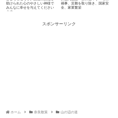
助けられた心のやさしい神様で
禍事、災難を取り除き、国家安
みんなに幸せを与えてください
全、家業繁栄
ます。 ...
スポンサーリンク
ホーム
奈良散策
山の辺の道