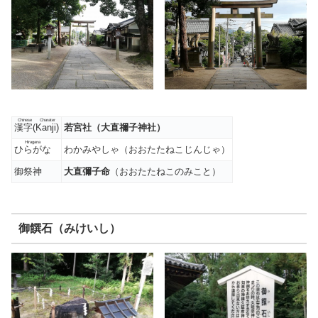
Chinese Charater
漢字(Kanji)
若宮社（大直禰子神社）
Hiragana
ひらがな
わかみやしゃ（おおたたねこじんじゃ）
御祭神
大直彌子命
（おおたたねこのみこと）
御饌石（みけいし）