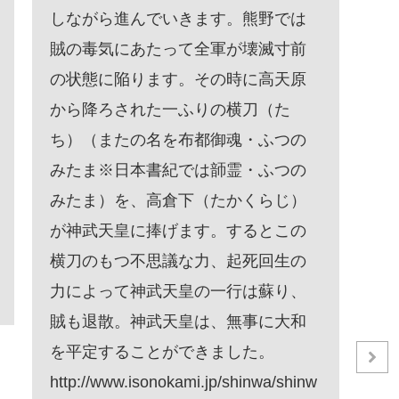
通安全を祈願された。また「戦艦大
唐
和」の守護神として、艦内に祀られ
館
ていました。 大和神社の公式サイ
の
ト http://ooyamatohp.net/index.html
楼
大和神社 一の鳥居 二の鳥居 鳥
の
居 一の鳥居鳥居 二の鳥居忠魂碑
史
手水舎 戦艦大和 ゆかりの神社 ゆか
古
りの碑 拝殿 本殿 社務所 このページ
セ
の先頭へ 高龗神社（たかおおかみ）
R
神社 高龗神社 増御子（ますみこ）神
社 増御子神社 金剛山 葛城山
Read More