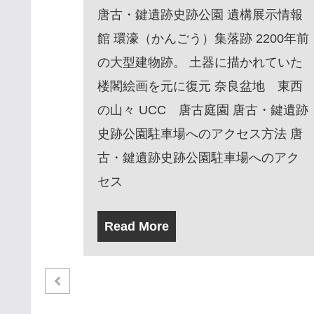
展示情報
しながら進んでいきます。熊野では
2200年前
賊の毒気にあたって全軍が壊滅寸前
れていた
の状態に陥ります。その時に高天原
地 東西
から降ろされた一ふりの横刀（た
古・鍵遺跡
ち）（またの名を布都御魂・ふつの
方法 唐
みたま※日本書紀では韴霊・ふつの
へのアク
みたま）を、高倉下（たかくらじ）
が神武天皇に捧げます。するとこの
横刀のもつ不思議な力、起死回生の
力によって神武天皇の一行は蘇り、
賊も退散。神武天皇は、無事に大和
を平定することができました。
http://www.isonokami.jp/shinwa/shinw