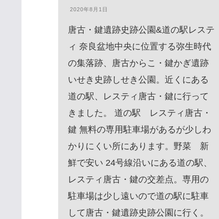
2020年7月25日
の駅レステ
石上神宮(いそのかみじんぐう） 奈良
弥生時代
県天理市布留町ふるちょうにある日
かぎ遺跡
本最古の神社の一つで、古代豪族
くにある
物部氏もののべうじの氏神うじがみ
に行って
神社である石上神宮いそのかみじん
ィ唐古・
ぐう。祭神の布都御魂大神ふつのみ
が少しわ
たまのおおかみは初代天皇、神武天
野菜 新
皇を助けたという霊剣。 神武天皇は
る道の駅、
「東方に国の中心で、すばらしく美
。専用の
しい土地がある」と、九州の高千穂
駅に駐車
宮を出発し、船で海を渡り、大和に
に行く。
向いました。途中幾多の困難に遭遇