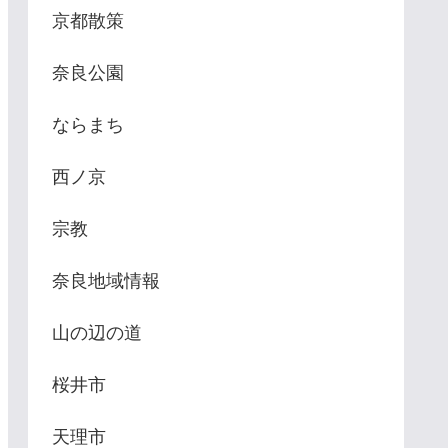
京都散策
古・鍵遺跡史跡公園 遺構展示情報
しながら進ん
 環濠（かんごう）集落跡 2200年前
賊の毒気にあ
奈良公園
大型建物跡。 土器に描かれていた
の状態に陥り
閣絵画を元に復元 奈良盆地 東西
から降ろされ
ならまち
山々 UCC 唐古庭園 唐古・鍵遺跡
ち）（またの
西ノ京
跡公園駐車場へのアクセス方法 唐
みたま※日本
・鍵遺跡史跡公園駐車場へのアク
みたま）を、
宗教
ス
が神武天皇に
奈良地域情報
横刀のもつ不
ead More
力によって神
山の辺の道
賊も退散。神
桜井市
を平定するこ
http://www.is
天理市