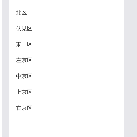
a1.html
北区
東寄り、龍王
の西の麓、布
伏見区
266メート
東山区
し、境内はう
囲まれ、神さ
左京区
しています。
中京区
れ、周辺は古
れています。
上京区
神社の一つで
右京区
氏の総氏神と
特に異彩を放
癒・除災招福