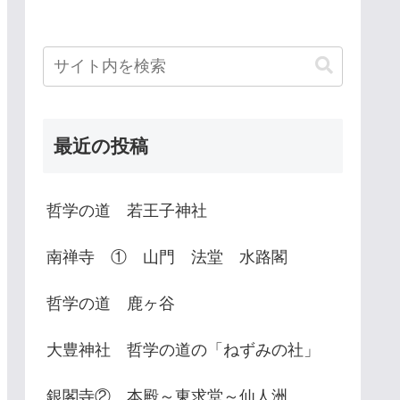
最近の投稿
哲学の道 若王子神社
南禅寺 ① 山門 法堂 水路閣
哲学の道 鹿ヶ谷
大豊神社 哲学の道の「ねずみの社」
銀閣寺② 本殿～東求堂～仙人洲