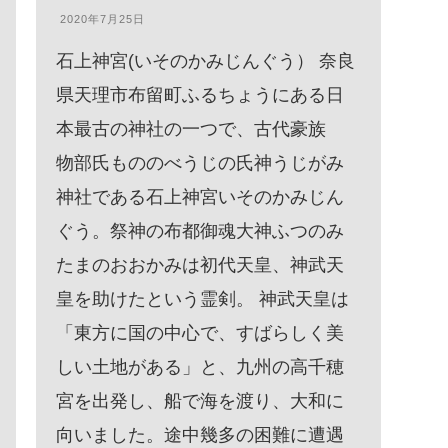
2020年8月3日
20
大和神社 漢字(Kanji)Chinese
唐
Charater大和神社ひらがなHiraganaお
ィ
おやまと じんじゃ御祭神日本大國魂
の
大神やまとのおおくにたま ：大国
い
主又は地主八千戈神やちほこのか
道
み ：大国主神の武神的性格の一面
き
の神御年大神みとしのおおかみ ：
鍵
穀物の守護神 大和神社は日本最古の
か
神社。御祭神は日本大國魂(やまとお
鮮
おくにたま)大神。奈良時代、朝廷の
レ
命により、唐の国へ渡って学ぶ唐遣
駐
使が、出発に際して当社に参詣し交
し