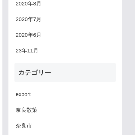
2020年8月
20年8月1日
2020年7月25日
古・鍵遺跡史跡公園&道の駅レステ
石上神宮(い
2020年7月
 奈良盆地中央に位置する弥生時代
県天理市布留
2020年6月
集落跡、唐古からこ・鍵かぎ遺跡
本最古の神
せき史跡しせき公園。近くにある
物部氏ものの
23年11月
の駅、レスティ唐古・鍵に行って
神社である石
ました。 道の駅 レスティ唐古・
ぐう。祭神の
カテゴリー
 無料の専用駐車場があるが少しわ
たまのおおか
りにくい所にあります。野菜 新
皇を助けたと
export
で安い 24号線沿いにある道の駅、
「東方に国の
奈良散策
スティ唐古・鍵の交差点。専用の
しい土地があ
車場は少し遠いので道の駅に駐車
宮を出発し、
奈良市
て唐古・鍵遺跡史跡公園に行く。
向いました。