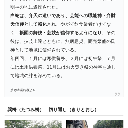
明神の地に遷座された。
白蛇は、弁天の遣いであり、芸能への職能神・弁財
天信仰として転化
され、やがて飲食業者だけでな
く、
祇園の舞妓・芸妓が信仰するようになり
、その
後は、技芸上達とともに、無病息災、商売繁盛の氏
神として地域に信仰されている。
年四回、１月には寒供養祭、２月には初午祭、７月
には土用供養祭、11月にはお火焚き祭の神事を通し
て地域の絆を深めている。
京都市案内版より
巽橋（たつみ橋） 切り通し（きりとおし）