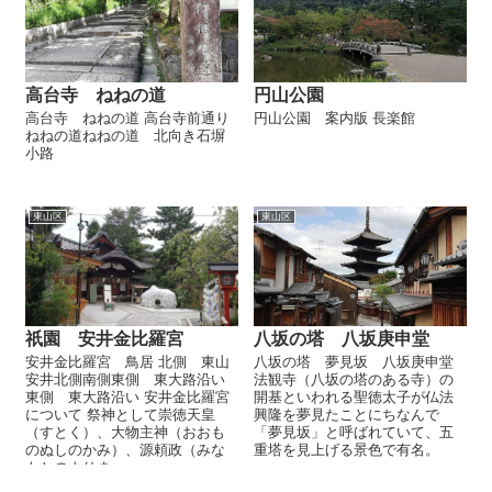
高台寺 ねねの道
円山公園
高台寺 ねねの道 高台寺前通り
円山公園 案内版 長楽館
ねねの道ねねの道 北向き石塀
小路
東山区
東山区
祇園 安井金比羅宮
八坂の塔 八坂庚申堂
安井金比羅宮 鳥居 北側 東山
八坂の塔 夢見坂 八坂庚申堂
安井北側南側東側 東大路沿い
法観寺（八坂の塔のある寺）の
東側 東大路沿い 安井金比羅宮
開基といわれる聖徳太子が仏法
について 祭神として崇徳天皇
興隆を夢見たことにちなんで
（すとく）、大物主神（おおも
「夢見坂」と呼ばれていて、五
のぬしのかみ）、源頼政（みな
重塔を見上げる景色で有名。
もとのよりま...