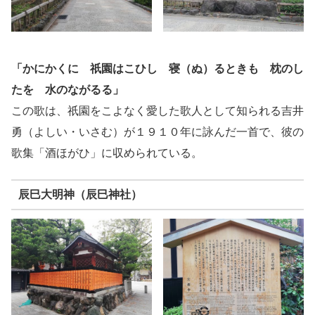
「かにかくに 祇園はこひし 寝（ぬ）るときも 枕のし
たを 水のながるる」
この歌は、祇園をこよなく愛した歌人として知られる吉井
勇（よしい・いさむ）が１９１０年に詠んだ一首で、彼の
歌集「酒ほがひ」に収められている。
辰巳大明神（辰巳神社）