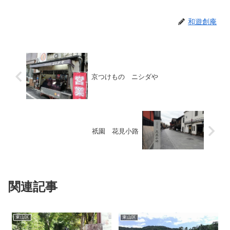
和遊創庵
京つけもの ニシダや
祇園 花見小路
関連記事
東山区
東山区