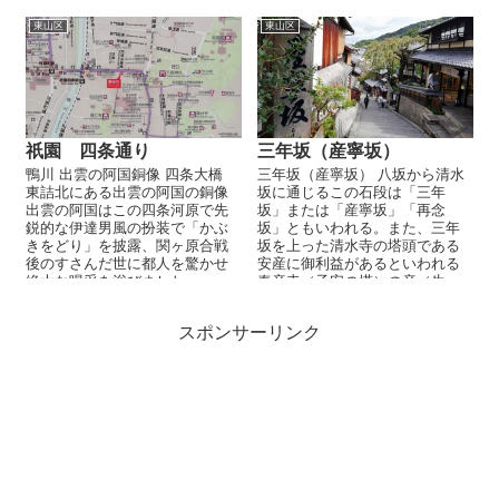
東山区
東山区
祇園 四条通り
三年坂（産寧坂）
鴨川 出雲の阿国銅像 四条大橋
三年坂（産寧坂） 八坂から清水
東詰北にある出雲の阿国の銅像
坂に通じるこの石段は「三年
出雲の阿国はこの四条河原で先
坂」または「産寧坂」「再念
鋭的な伊達男風の扮装で「かぶ
坂」ともいわれる。また、三年
きをどり」を披露、関ヶ原合戦
坂を上った清水寺の塔頭である
後のすさんだ世に都人を驚かせ
安産に御利益があるといわれる
絶大な喝采を浴びました...
泰産寺（子安の塔）の産（生
み）寧（やすき）坂で「産...
スポンサーリンク