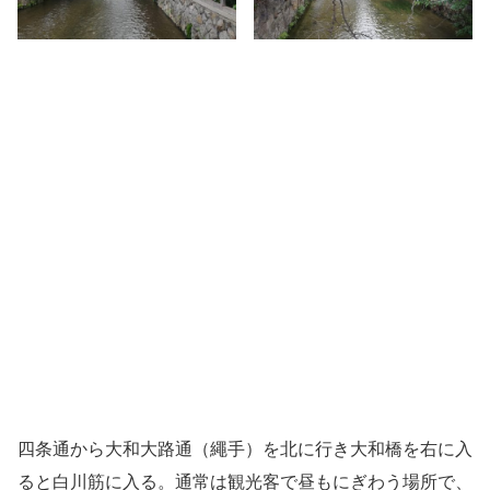
四条通から大和大路通（繩手）を北に行き大和橋を右に入
ると白川筋に入る。通常は観光客で昼もにぎわう場所で、