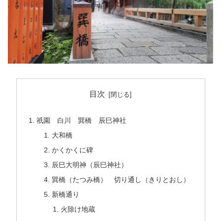
目次
祇園 白川 巽橋 辰巳神社
大和橋
かくかくに碑
辰巳大明神（辰巳神社）
巽橋（たつみ橋） 切り通し（きりとおし）
新橋通り
火除け地蔵