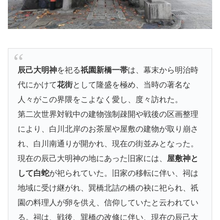
辰己大明神
を祀る
祇園新橋一帯
は、幕末から明治時
代にかけて
花街
として隆盛を極め、当時の著名な
人々がこの界隈をこよなく愛し、度々訪れた。
第二次世界対戦中の建物強制疎開や戦後の区画整理
により、白川北岸のお茶屋や屋敷の建物が取り崩さ
れ、白川南通りが開かれ、現在の街並みとなった。
現在の辰己大明神の地にあった旧家には、
屋敷神と
して白蛇
が祀られていた。旧家の移転に伴い、祠は
地域に受け継がれ、巽橋北詰の橋の袂に祀られ、祇
園の料理人が卵を供え、信仰していたと云われてい
る。祠は、戦後、巽橋の改修に伴い、現在の辰己大