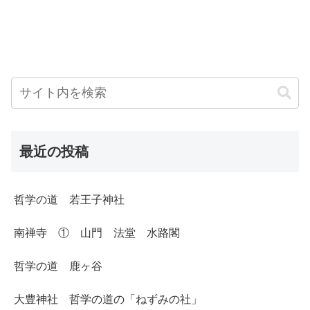
最近の投稿
哲学の道 若王子神社
南禅寺 ① 山門 法堂 水路閣
哲学の道 鹿ヶ谷
大豊神社 哲学の道の「ねずみの社」