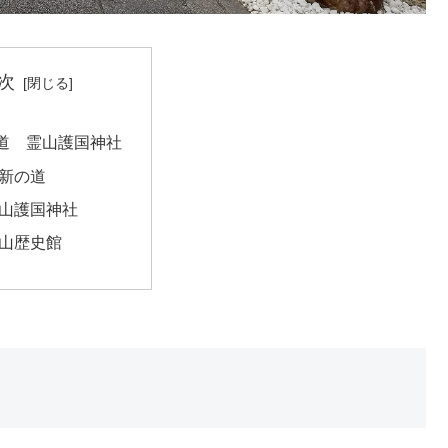
次
道 霊山護国神社
新の道
山護国神社
山歴史館