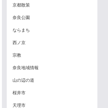
京都散策
奈良公園
ならまち
西ノ京
宗教
奈良地域情報
山の辺の道
桜井市
天理市