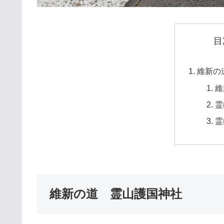
目
維新の
維
霊
霊
維新の道 霊山護国神社