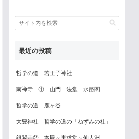
最近の投稿
哲学の道 若王子神社
南禅寺 ① 山門 法堂 水路閣
哲学の道 鹿ヶ谷
大豊神社 哲学の道の「ねずみの社」
銀閣寺② 本殿～東求堂～仙人洲