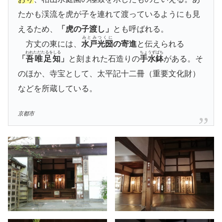
たかも渓流を虎が子を連れて渡っているようにも見
えるため、
「虎の子渡し」
とも呼ばれる。
みとみつくに
方丈の東には、
水戸光圀
の寄進
と伝えられる
われただたるをしる
ちょうずばち
「
吾唯足知
」
と刻まれた石造りの
手水鉢
がある。そ
のほか、寺宝として、太平記十二冊（重要文化財）
などを所蔵している。
京都市