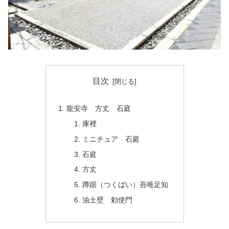
目次
龍安寺 方丈 石庭
庫裡
ミニチュア 石庭
石庭
方丈
蹲踞（つくばい）吾唯足知
油土壁 勅使門