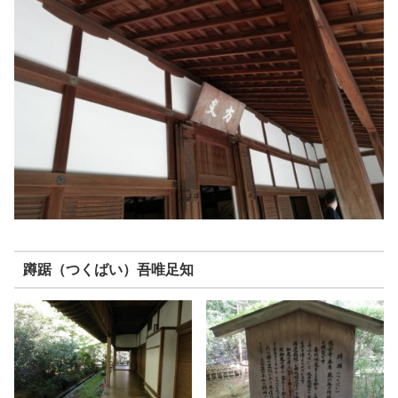
蹲踞（つくばい）吾唯足知