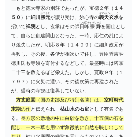
もと徳大寺家の別荘であったが、宝徳２年（
１４
かつもと
ぎてんげんしょう
５０
）に
細川
勝元
が譲り受け、妙心寺の
義天玄承
を
にっぽう
そうしゅん
招いて
禅院
とし、玄承はその師
日峰
宗舜
を開山とし
て、自らは創建開山となった。一時、応仁の乱によ
り焼失したが、明応８年（１４９９）に細川政元が
再興し、その後、各僧が相次いで住し、豊臣秀吉や
徳川氏も寺領を寄付するなどして、最盛時には塔頭
二十三を数えるほど栄えた。しかし、寛政９年（１
７９７）に火災に遭い、その後次第に再建された
が、盛時の寺観は復興していない。
方丈庭園
（国の史跡及び特別名勝）は、
室町時代
末期
の作
と伝えられ、
枯山水の石庭
として有名であ
る。
長方形の敷地の中に白砂を敷き、十五個の石を
配し、一木一草も用いず象徴的に自然を映し出して
おり
、枯山水庭園の極致を示したものといえる。あ