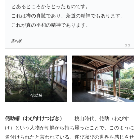
とあるところからとったものです。
これは禅の真髄であり、茶道の精神でもあります。
これが真の平和の精神であります。
案内版
侘助椿
侘助椿（わびすけつばき）
：桃山時代、侘助（わびす
け）という人物が朝鮮から持ち帰ったことで、このように
名付けられたと言われている。侘び寂びの世界を感じさせ