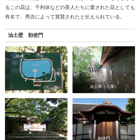
るこの花は、千利休などの茶人たちに愛された花としても
有名で、秀吉によって賞賛されたと伝えられている。
油土壁 勅使門
油土塀（土塀）
勅使門