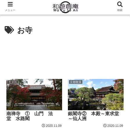
メニュー
検索
お寺
左京区
京都散策
南禅寺 ① 山門 法
銀閣寺② 本殿～東求堂
堂 水路閣
～仙人洲
2020.11.09
2020.11.09