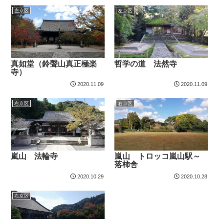
左京区
左京区
真如堂（鈴聲山真正極楽
哲学の道 法然寺
寺）
2020.11.09
2020.11.09
右京区
右京区
嵐山 法輪寺
嵐山 トロッコ嵐山駅～
落柿舎
2020.10.29
2020.10.28
右京区