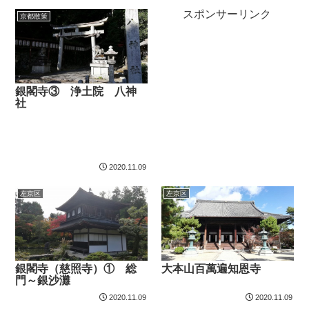
スポンサーリンク
京都散策
銀閣寺③ 浄土院 八神
社
2020.11.09
左京区
左京区
銀閣寺（慈照寺）① 総
大本山百萬遍知恩寺
門～銀沙灘
2020.11.09
2020.11.09