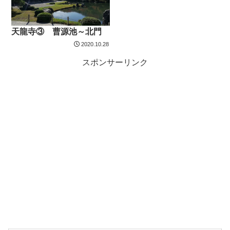
天龍寺③ 曹源池～北門
2020.10.28
スポンサーリンク