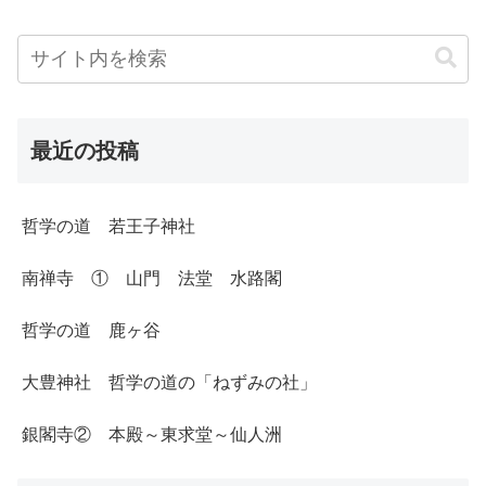
最近の投稿
哲学の道 若王子神社
南禅寺 ① 山門 法堂 水路閣
哲学の道 鹿ヶ谷
大豊神社 哲学の道の「ねずみの社」
銀閣寺② 本殿～東求堂～仙人洲