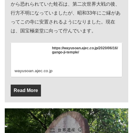
から恐れられていた蛙石は、第二次世界大戦の後、
行方不明になっていましたが、昭和33年にご縁があ
ってこの寺に安置されるようになりました。現在
は、国宝極楽堂に向って佇んでいます。
https://wayusoan.ajec.co.jp/2020/06/16/
gango-ji-temple/
wayusoan.ajec.co.jp
Read More