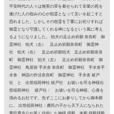
平安時代の人々は無実の罪を着せられて非業の死を
遂げた人の怨みの心が怨霊となって災いを起こすと
恐れました。しかしその怨霊を丁重にお祀りすれば
御霊となり守護してくれる神になるという風に考え
るようになりました。 狛犬の足止め祈願 奈良町 御
霊神社 狛犬（左） 足止め祈願奈良町 御霊神
社 狛犬（右） 足止め祈願狛犬 足止め祈願奈良
町 御霊神社 狛犬（左） 足止め祈願奈良町 御
霊神社 鳥居前 手水舎 奈良町 御霊神社 手水舎手
水舎 神詣の作法奈良町 御霊神社 手水舎 祓戸
社 と 出世稲荷神社 祓戸社 お祓いを司る神様出
世稲荷神社 祓戸社： お祓いを司る神様。心身を
清めるお社です。先ずここにお参りしてから御本殿
に。 出世稲荷神社：農民の子から天下人になられた
豊臣秀吉公が篤く信仰した神様 拝殿 本殿 拝殿拝殿