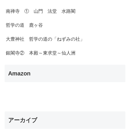
南禅寺 ① 山門 法堂 水路閣
哲学の道 鹿ヶ谷
大豊神社 哲学の道の「ねずみの社」
銀閣寺② 本殿～東求堂～仙人洲
Amazon
アーカイブ