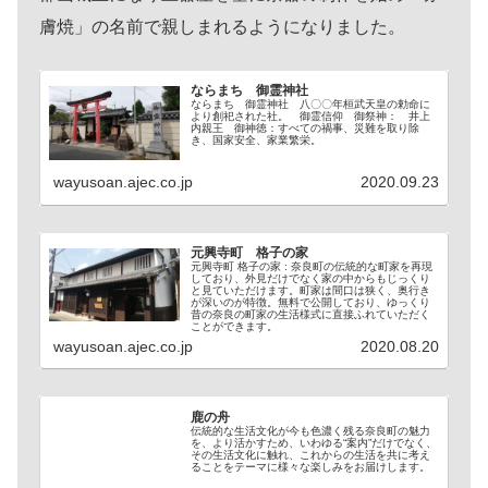
膚焼」の名前で親しまれるようになりました。
ならまち 御霊神社
ならまち 御霊神社 八〇〇年桓武天皇の勅命に
より創祀された社。 御霊信仰 御祭神： 井上
内親王 御神徳：すべての禍事、災難を取り除
き、国家安全、家業繁栄。
wayusoan.ajec.co.jp
2020.09.23
元興寺町 格子の家
元興寺町 格子の家 : 奈良町の伝統的な町家を再現
しており、外見だけでなく家の中からもじっくり
と見ていただけます。町家は間口は狭く、奥行き
が深いのが特徴。無料で公開しており、ゆっくり
昔の奈良の町家の生活様式に直接ふれていただく
ことができます。
wayusoan.ajec.co.jp
2020.08.20
鹿の舟
伝統的な生活文化が今も色濃く残る奈良町の魅力
を、より活かすため、いわゆる“案内”だけでなく、
その生活文化に触れ、これからの生活を共に考え
ることをテーマに様々な楽しみをお届けします。