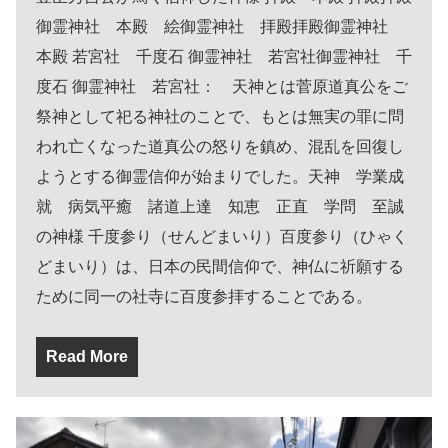
御霊神社 本殿 絵御霊神社 拝殿拝殿御霊神社
本殿 若宮社 千度石 御霊神社 若宮社御霊神社 千
度石 御霊神社 若宮社： 天神とは菅原道真公をご
祭神として祀る神社のことで、もとは無実の罪に問
われ亡くなった道真公の怒りを鎮め、混乱を回復し
ようとする御霊信仰が始まりでした。天神 学業成
就 病気平癒 諸道上達 知恵 正直 学問 至誠
の神様 千度参り（せんどまいり）百度参り（ひゃく
どまいり）は、日本の民間信仰で、神仏に祈願する
ために同一の社寺に百度参拝することである。
Read More