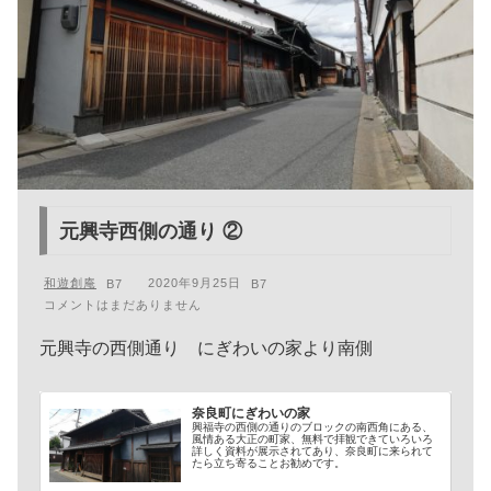
元興寺西側の通り ②
和遊創庵
2020年9月25日
コメントはまだありません
元興寺の西側通り にぎわいの家より南側
奈良町にぎわいの家
興福寺の西側の通りのブロックの南西角にある、
風情ある大正の町家、無料で拝観できていろいろ
詳しく資料が展示されてあり、奈良町に来られて
たら立ち寄ることお勧めです。