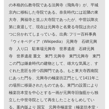
の本格的仏教寺院である法興寺（飛鳥寺）が、平城
京内に移転した寺院である。奈良時代には近隣の東
大寺、興福寺と並ぶ大寺院であったが、中世以降次
第に衰退して、現在は元興寺と名乗る寺院は次の2
つに分かれてしまっている。出典: フリー百科事典
『ウィキペディア（Wikipedia） 元興寺 石碑元興
寺 入り口 駐車場元興寺 世界遺産 石碑元興
寺 世界遺産 重文 東門 元興寺 東門元興寺 東門
この門は鎌倉時代の建物として、雄大な気風と、す
ぐれた意匠を持つ四脚門である。もと東大寺西南院
にあった門を、元興寺の極楽坊正門として1411年こ
の場所に移築されたものである。東門の設置により
極楽坊本堂を中心とする一画が元興寺旧伽藍から独
立した中世寺院として再生したことをしめしてい
る。案内版より 国宝 元興寺極楽堂（極楽坊本堂・