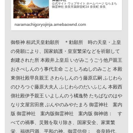
公式サイト ウェブサイト ホームページ ならまち
御霊神社 奈良市薬師堂町24 奈良町 奈良
naramachigoryojinja.amebaownd.com
御祭神 桓武天皇勅願所 ＊勅願所 時の天皇・上皇
の発願により、国家鎮護・皇室繁栄などを祈願して
創建された所 本殿井上皇后 いがみこうごう他戸親王
おさべしんのう事代主命 ことしろぬしのみこと 本殿
東側社殿早良親王 さわらしんのう藤原広嗣 ふじわら
のひろつぐ藤原大夫人 ふじわらのだいふじん 本殿西
側社殿伊予親王 いよしんのう橘逸勢 たちばなのはや
なり文屋宮田麿 ぶんやのみやたまろ 御霊神社 案内
版 御霊神社 案内版御霊神社 案内版 御神徳： す
べての禍事、災難を取り除き、国家安全、家業繁
栄、福徳円満、平和の神。御霊信仰： 奈良時代、