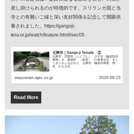
差し掛けられるのが特徴的です。スリランカ国と当
寺との有難いご縁と深い友好関係を記念して開眼供
養されました。https://gangoji-
tera.or.jp/watch/feature.html#sec05
元興寺｜Gango-ji Temple ②
元興寺 浮図田（ふとでん） 小子坊（極楽院旧
庫裡）＆ 泰楽軒 （茶室） 行基葺古瓦 ぎょ
うぎぶきふるがわら 元興寺 極楽坊禅室 僧
坊 かえる石
wayusoan.ajec.co.jp
2020.09.23
Read More