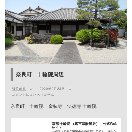
奈良町 十輪院周辺
和遊創庵
2020年9月23日
コメントはまだありません
奈良町 十輪院 金躰寺 法徳寺 十輪院
南都 十輪院 （真言宗醍醐派）｜公式Web
サイト
十輪院は元興寺旧境内の南東隅に位置し、静かな