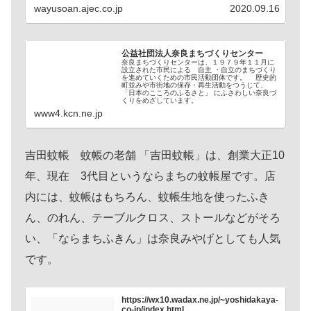
wayusoan.ajec.co.jp
2020.09.16
公益社団法人奈良まちづくりセンター
奈良まちづくりセンターは、１９７９年１１月に
設立された市民による 自主 ・自立のまちづくり
を進めていくための市民活動団体です。 歴史的
町並みや市街地の保存・再生活動をつうじて、
「日本のこころのふるさと」 にふさわしい奈良づ
くりをめざしています。
www4.kcn.ne.jp
吉田蚊帳 蚊帳の老舗 「吉田蚊帳」は、創業大正10
年、現在 3代目というならまちの蚊帳屋です。店
内には、蚊帳はもちろん、蚊帳生地を使ったふき
ん、のれん、テーブルクロス、ストールなどがそろ
い、「ならまちふきん」は奈良みやげとしても人気
です。
https://wx10.wadax.ne.jp/~yoshidakaya-
co-jp/index.html