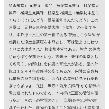
曼荼羅堂） 元興寺 東門 極楽堂元興寺 極楽堂元
興寺 極楽堂元興寺 極楽堂 極楽堂（極楽坊本堂ご
くらくぼうほんどう・曼荼羅堂まんだらどう）この
お堂は、元興寺東室南階大坊 （僧坊） の一部であ
り、本邦浄土六祖の第一祖である 智光ちこう法師 が
感得した浄土曼荼羅を本尊とし、寄棟造よせむねづ
くりに大改造された 極楽坊本堂である。智光 の住房
じゅうぼうが前身という。古来浄土発祥の聖堂とし
て名高く、内部柱に念仏講の寄進文がある。堂の外
観は１２４４年改修時の姿であるが、内陣に奈良時
代僧房の身舎部を残し、西流れの屋根に見る行基葺
ぎょうぎぶき古瓦は、当寺の前身 飛鳥寺 から移転の
際に運ばれたものである。＊向拝は正面の階段を覆
う庇と、その下の空間のこと、母屋(身舎)は柱や建
具で囲われた、建物の本体のこと案内版より 講堂跡