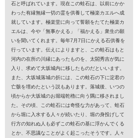
石と呼ばれています。現在この蛙石は、以前にかか
わった有縁無縁一切の霊を供養して極楽カエルへ成
就しています。極楽堂に向って誓願をたてた極楽カ
エルは、今や「無事かえる」「福かえる」衆生の願
いを聞いてくれます。毎年7月7日にかえる石供養を
行っています。伝えによりますと、この蛙石はもと
河内の在所の川縁にあったものを、太閤秀吉が気に
入り、求めて大坂城内に移したものだといいます。
また、大坂城落城の折には、この蛙石の下に淀君の
亡骸を埋めたという説もあります。落城後、いつの
頃からか大坂城のお堀端乾櫓に向う隅に移されまし
た。その頃、この蛙石には奇怪な力があって、蛙石
から堀に入水する人々が続いたり、堀の身投げして
行方の知れぬ人も必ずこの蛙石の基に浮かんでくる
とか、不思議なことがよく起こったそうです。人々