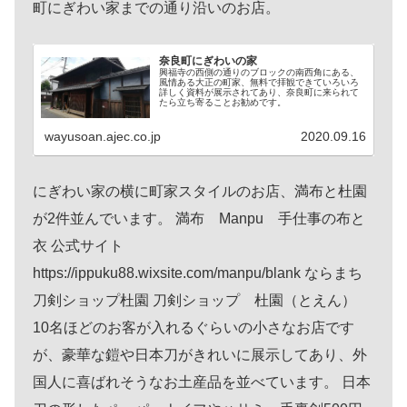
町にぎわい家までの通り沿いのお店。
奈良町にぎわいの家
興福寺の西側の通りのブロックの南西角にある、
風情ある大正の町家、無料で拝観できていろいろ
詳しく資料が展示されてあり、奈良町に来られて
たら立ち寄ることお勧めです。
wayusoan.ajec.co.jp
2020.09.16
にぎわい家の横に町家スタイルのお店、満布と杜園
が2件並んでいます。 満布 Manpu 手仕事の布と
衣 公式サイト
https://ippuku88.wixsite.com/manpu/blank ならまち
刀剣ショップ杜園 刀剣ショップ 杜園（とえん）
10名ほどのお客が入れるぐらいの小さなお店です
が、豪華な鎧や日本刀がきれいに展示してあり、外
国人に喜ばれそうなお土産品を並べています。 日本