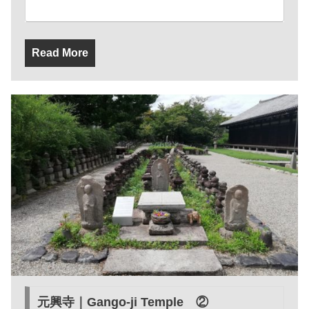
Read More
元興寺｜Gango-ji Temple ②