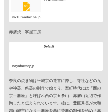
wx10.wadax.ne.jp
赤膚焼 寧屋工房
Default
nayafactory.jp
奈良の焼き物は平城京の造営に際し、寺社などの瓦
や神器、祭器の制作で始まり、室町時代には「西の
京土器座」と呼ばれ西の京五条山、赤膚山近辺で作
陶したと伝えられています。後に、豊臣秀長が大和
郡山城主になり土器座を基に茶器の制作を始め「赤