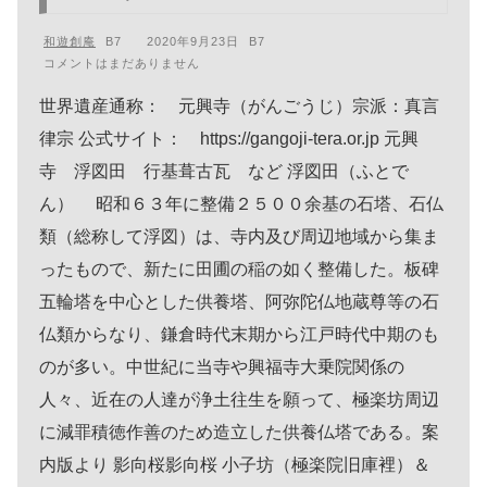
和遊創庵
2020年9月23日
コメントはまだありません
世界遺産通称： 元興寺（がんごうじ）宗派：真言
律宗 公式サイト： https://gangoji-tera.or.jp 元興
寺 浮図田 行基葺古瓦 など 浮図田（ふとで
ん） 昭和６３年に整備２５００余基の石塔、石仏
類（総称して浮図）は、寺内及び周辺地域から集ま
ったもので、新たに田圃の稲の如く整備した。板碑
五輪塔を中心とした供養塔、阿弥陀仏地蔵尊等の石
仏類からなり、鎌倉時代末期から江戸時代中期のも
のが多い。中世紀に当寺や興福寺大乗院関係の
人々、近在の人達が浄土往生を願って、極楽坊周辺
に減罪積徳作善のため造立した供養仏塔である。案
内版より 影向桜影向桜 小子坊（極楽院旧庫裡）＆