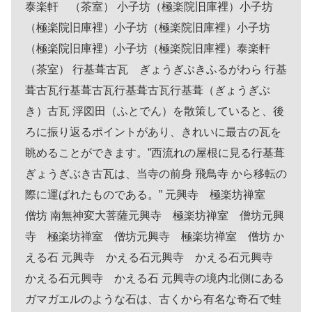
泰楽軒 （茶室） 小子坊（極楽院旧庫裡）小子坊
（極楽院旧庫裡）小子坊（極楽院旧庫裡）小子坊
（極楽院旧庫裡）小子坊（極楽院旧庫裡）泰楽軒
（茶室） 行基葺古瓦 ぎょうぎぶきふるがわら 行基
葺古瓦行基葺古瓦行基葺古瓦行基葺（ぎょうぎぶ
き）古瓦 浮図田（ふとでん）を散策していると、後
ろに振り返るポイントがあり、きれいに最古の瓦を
眺めることができます。”西流れの屋根に見る行基葺
ぎょうぎぶき古瓦は、当寺の前身 飛鳥寺 から移転の
際に運ばれたものである。” 元興寺 極楽坊禅室
僧坊 南無神変大菩薩元興寺 極楽坊禅室 僧坊元興
寺 極楽坊禅室 僧坊元興寺 極楽坊禅室 僧坊 か
える石 元興寺 かえる石元興寺 かえる石元興寺
かえる石元興寺 かえる石 元興寺の境内北側にある
ガマガエルのような石は、古くから有名な奇石で蛙