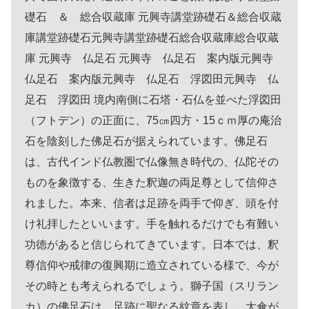
礎石 ＆ 総合収蔵庫 元興寺講堂跡礎石＆総合収蔵
庫講堂跡礎石元興寺講堂跡礎石総合収蔵庫総合収蔵
庫 元興寺 仏足石 元興寺 仏足石 案内版元興寺
仏足石 案内版元興寺 仏足石 浮図田元興寺 仏
足石 浮図田 境内南側に石塔・石仏を並べた浮図田
（フトデン）の正面に、75㎝四方・15ｃｍ厚の庵治
石を陰刻した佛足石が据えられています。佛足石
は、古代インド仏教圏で仏像無き時代の、仏陀その
ものを象徴する、生きた釈迦の両足尊として信仰さ
れました。本来、信者は足跡を両手で仰ぎ、頭を付
け礼拝したといいます。手を触れるだけでも有難い
功徳があると信じられてきています。日本では、釈
尊信仰や戒律の復興期に造立されている様で、今が
その時とも考えられるでしょう。獅子国（スリラン
カ）の佛足石は、足跡に聖なる紋章を表し、大傘が