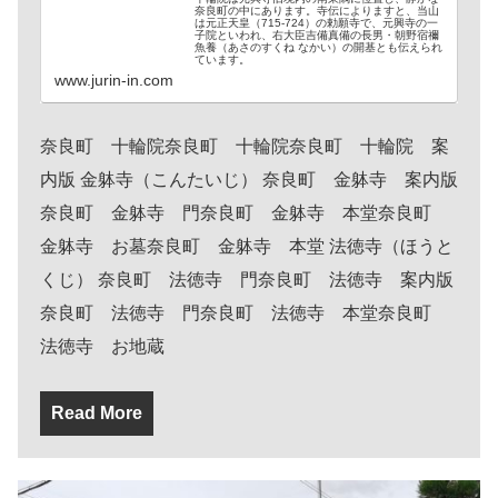
奈良町の中にあります。寺伝によりますと、当山
は元正天皇（715-724）の勅願寺で、元興寺の一
子院といわれ、右大臣吉備真備の長男・朝野宿禰
魚養（あさのすくね なかい）の開基とも伝えられ
ています。
www.jurin-in.com
奈良町 十輪院奈良町 十輪院奈良町 十輪院 案
内版 金躰寺（こんたいじ） 奈良町 金躰寺 案内版
奈良町 金躰寺 門奈良町 金躰寺 本堂奈良町
金躰寺 お墓奈良町 金躰寺 本堂 法徳寺（ほうと
くじ） 奈良町 法徳寺 門奈良町 法徳寺 案内版
奈良町 法徳寺 門奈良町 法徳寺 本堂奈良町
法徳寺 お地蔵
Read More