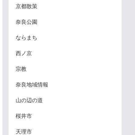
京都散策
奈良公園
ならまち
西ノ京
宗教
奈良地域情報
山の辺の道
桜井市
天理市