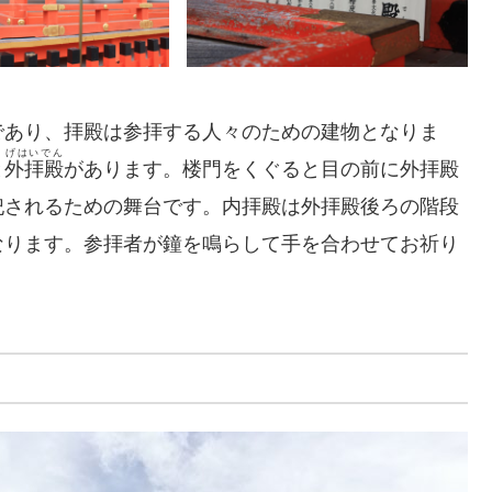
であり、拝殿は参拝する人々のための建物となりま
げはいでん
と
外拝殿
があります。楼門をくぐると目の前に外拝殿
祀されるための舞台です。内拝殿は外拝殿後ろの階段
なります。参拝者が鐘を鳴らして手を合わせてお祈り