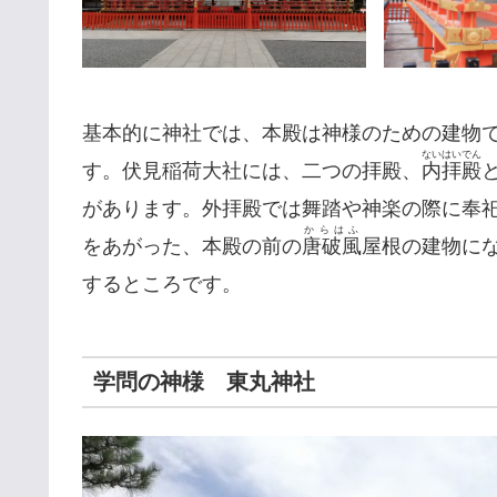
基本的に神社では、本殿は神様のための建物
ないはいでん
す。伏見稲荷大社には、二つの拝殿、
内拝殿
があります。外拝殿では舞踏や神楽の際に奉
からはふ
をあがった、本殿の前の
唐破風
屋根の建物に
するところです。
学問の神様 東丸神社