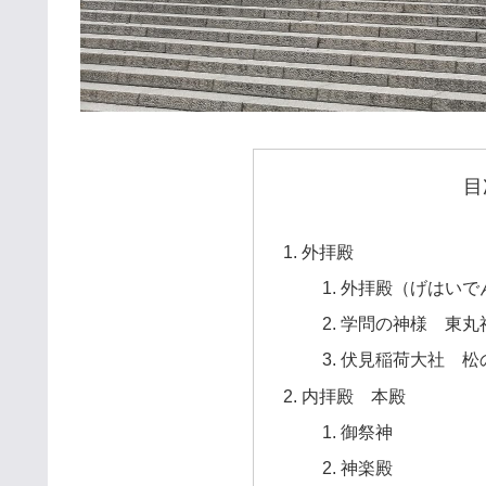
目
外拝殿
外拝殿（げはいで
学問の神様 東丸
伏見稲荷大社 松
内拝殿 本殿
御祭神
神楽殿