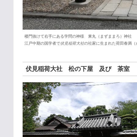
楼門抜けて右手にある学問の神様 東丸（まずままろ）神社
江戸中期の国学者で
伏見稲荷大社
の社家に生まれた荷田春満（
伏見稲荷大社 松の下屋 及び 茶室