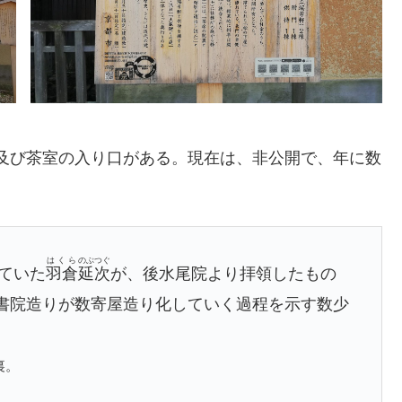
及び茶室の入り口がある。現在は、非公開で、年に数
はくら
のぶつぐ
ていた
羽倉
延次
が、後水尾院より拝領したもの
。書院造りが数寄屋造り化していく過程を示す数少
裏。
。