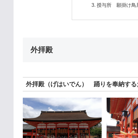
授与所 願掛け鳥
外拝殿
外拝殿（げはいでん） 踊りを奉納する