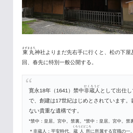
まずままろ
東丸
神社よりまだ先右手に行くと、松の下屋
回、春先に特別一般公開する。
ひくろうど
寛永18年（1641）禁中
非蔵人
として出仕し
で、創建は17世紀はじめとされています
ない貴重な遺構です。
*禁中：皇居。宮中。禁裏。
*禁中：皇居。宮中。禁
くろうどどころ
＊非蔵人：平安時代、
蔵人所
に所属する官職の一