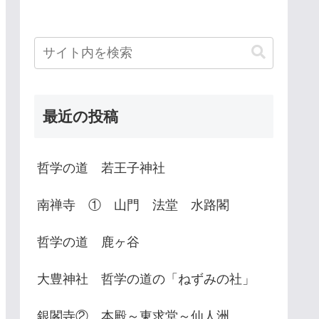
最近の投稿
哲学の道 若王子神社
南禅寺 ① 山門 法堂 水路閣
哲学の道 鹿ヶ谷
大豊神社 哲学の道の「ねずみの社」
銀閣寺② 本殿～東求堂～仙人洲