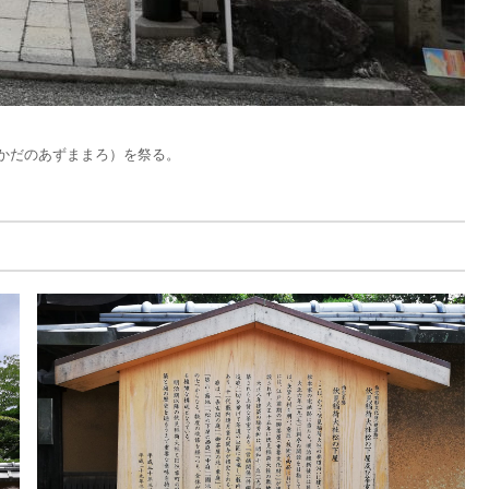
かだのあずままろ）を祭る。