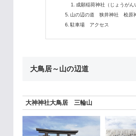
成願稲荷神社（じょうがん
山の辺の道 狭井神社 桧原
駐車場 アクセス
大鳥居～山の辺道
大神神社大鳥居 三輪山