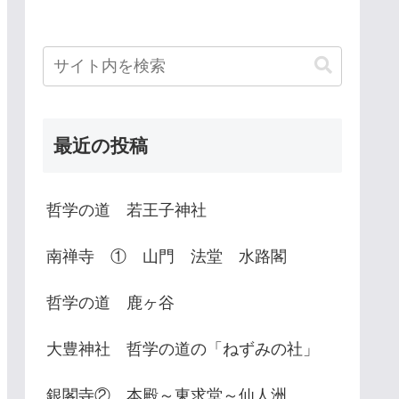
最近の投稿
哲学の道 若王子神社
南禅寺 ① 山門 法堂 水路閣
哲学の道 鹿ヶ谷
大豊神社 哲学の道の「ねずみの社」
銀閣寺② 本殿～東求堂～仙人洲