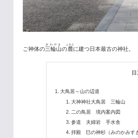
みわやま
ふもと
ご神体の
三輪山
の
麓
に建つ日本最古の神社。
目
大鳥居～山の辺道
大神神社大鳥居 三輪山
二の鳥居 境内案内図
参道 夫婦岩 手水舎
拝殿 巳の神杉（みのかみす