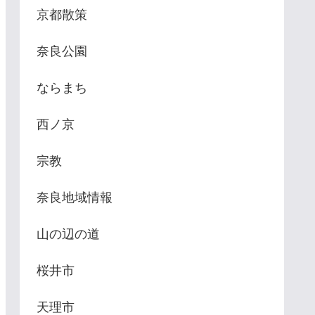
京都散策
奈良公園
ならまち
西ノ京
宗教
奈良地域情報
山の辺の道
桜井市
天理市