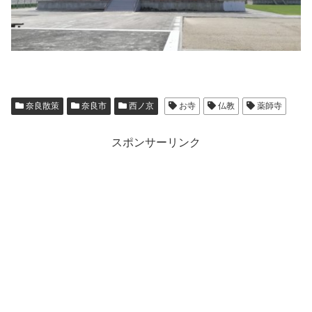
奈良散策
奈良市
西ノ京
お寺
仏教
薬師寺
スポンサーリンク