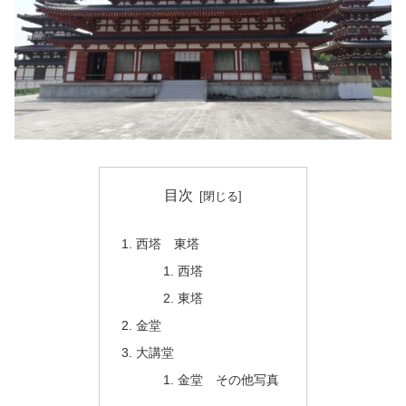
目次
西塔 東塔
西塔
東塔
金堂
大講堂
金堂 その他写真