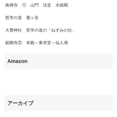
南禅寺 ① 山門 法堂 水路閣
哲学の道 鹿ヶ谷
大豊神社 哲学の道の「ねずみの社」
銀閣寺② 本殿～東求堂～仙人洲
Amazon
アーカイブ