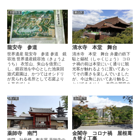
京都散策
東山区
龍安寺 参道
清水寺 本堂 舞台
世界遺産 龍安寺 参道 参道 鏡
清水寺 本堂 舞台 弁慶の鉄下
容池 世界遺産鏡容池（きょうよ
駄と錫杖（しゃくじょう） コロ
うち） 衣笠山、朱山を借景に
ナ禍の前は本堂にいく通りに観
し、鏡容池を中心とした池泉回
光客が触れるように置いてあっ
遊式庭園は、かつてはオシドリ
てその重さを楽しんでいました
が見られる名所として石庭より
が、今は角においてあり触るこ
も有名でした...
とができません。 本堂の屋根の
檜...
西ノ京
京都散策
薬師寺 南門
金閣寺 コロナ禍 屋根葺
き替え工事
南門 社号標 寿吉屋 薬師寺の