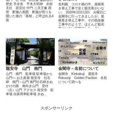
歴史 手水舎 平木大明神 弁財
舎利殿 コロナ禍の中、屋根葺
天社 若宮社 中門 ニ天王像 西
き替え工事で全く観光客がいな
塔 釈迦八相図 釈迦が悟りを
い。 2020年10月13日 火曜日に
開いた後の「果相」と呼ばれる4
金閣寺に行ってきましたが、屋
面
根葺き替え工事中、その他改修
工事中のようで、ほとんど観光
客はいない状態でした。少し、
近畿近郊の学生が、...
右京区
京都散策
龍安寺 山門 南門
金閣寺－名前について
山門 南門 駐車場 駐車場から
金閣寺 Kinkakuji 鹿苑寺
山門へ お土産屋 龍安寺 社石
Rokuonji Golden Pavilion 名前
碑 南門～山門 南門社石碑きぬ
について調べる
かけの路 南向き山門 受付
（左）山門 アクセス 龍安寺 駐
車場 自家用車駐車場 きぬ...
スポンサーリンク