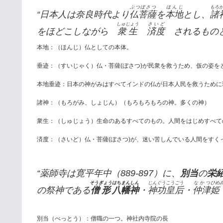
ぶつぼさつ
ほんじ
もろ
“日本人は奈良時代より
仏菩薩
を
本地
とし、
諸
しゅじょう
さいど
をほどこしながら
衆生
済度
されるものと
本地：（ほんじ）仏としての本体。
垂迹：（すいじゃく）仏・菩薩(ぼさつ)が民衆を救うため、仮の姿を
本地垂迹：日本の神がみはすべてインドの仏が日本人民を救うために
諸神：（もろがみ、しょじん）（もろもろもろの神。多くの神）
衆生：（しゅじょう）生命のあるすべてのもの。人間をはじめすべて
済度：（さいど）仏・菩薩(ぼさつ)が、迷い苦しんでいる人間をすく
“薬師寺は寛平年中（889-897）に、
別当
の
栄
そうぎょう
はちまん
しん
じん
ぐう
こうごう
なかつ
ひめ
の祭神である
僧形
八幡
神
・
神
功
皇后
・
仲津
姫
別当（べっとう）：僧職の一つ。神社内寺院の長