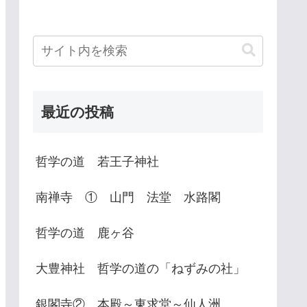
最近の投稿
哲学の道 若王子神社
南禅寺 ① 山門 法堂 水路閣
哲学の道 鹿ヶ谷
大豊神社 哲学の道の「ねずみの社」
銀閣寺② 本殿～東求堂～仙人洲