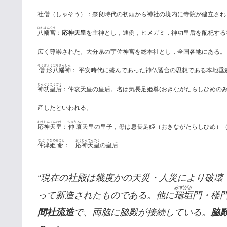
社僧（しゃそう）：奈良時代の初頭から神社の境内に寺院が建立され
はちまんぐう
八幡宮
：
応神天皇
を主神とし，通例，ヒメガミ，神功皇后を配祀する
広く尊崇された。大分県の宇佐神宮を総本社とし，全国各地にある。
そうぎょう
はちまん
しん
僧形
八幡
神
： 平安時代に盛んであった神仏習合の思想である本地垂
じん
ぐう
こうごう
神
功
皇后
：仲哀天皇の皇后。名は気長足姫尊(おきながたらしひめの
産したといわれる。
おう
じん
てんのう
ちゅうあい
応
神
天皇
：
仲哀
天皇の皇子，母は息長足姫（おきながたらしひめ）
なかつ
ひめ
みこと
おう
じん
てんのう
仲津
姫
命
：
応
神
天皇
の皇后
“現在の社殿は幾度かの天災・人災により破壊・
みずがき
って新造されたものである。他に
瑞垣
門・楼
間社流造
で、両脇に脇殿が接続している。
脇