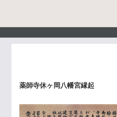
薬師寺休ヶ岡八幡宮縁起