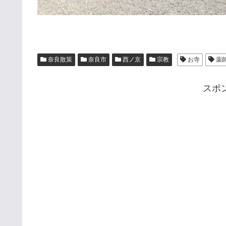
奈良散策
奈良市
西ノ京
宗教
お寺
薬
スポ