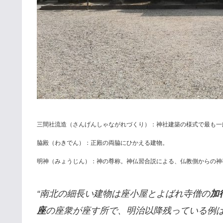
三間社流造（さんげんしゃながれづくり）：神社建築の様式で最も一
脇殿（わきでん）：正殿の両脇にひかえる建物。
明神（みょうじん）：神の尊称。神仏習合説による、仏教側からの神祇
“南北の細長い建物は座小屋とよばれ寺僧の
加
座
の座衆が座す所で、明治以降残っている例