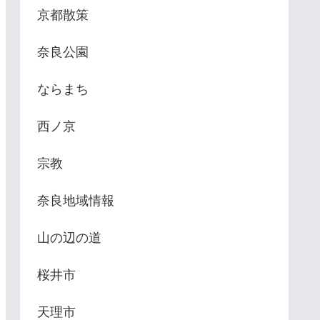
京都散策
奈良公園
ならまち
西ノ京
宗教
奈良地域情報
山の辺の道
桜井市
天理市