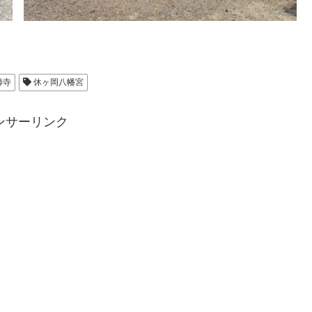
師寺
休ヶ岡八幡宮
ンサーリンク