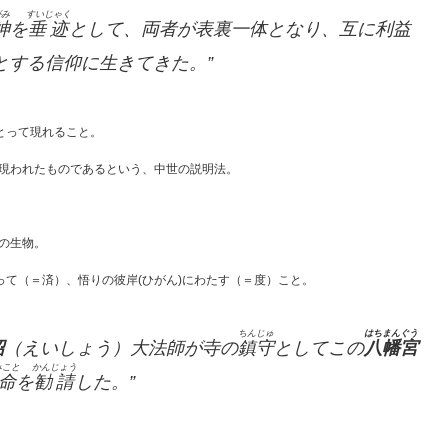
がみ
すいじゃく
神
を
垂迹
として、両者が表裏一体となり、互に利益
する信仰に生きてきた。”
とって現れること。
現われたものであるという、中世の説明法。
の生物。
って（＝済）、悟りの彼岸(ひがん)にわたす（＝度）こと。
ちんじゅ
はちまんぐう
紹
（えいしょう）大法師が寺の
鎮守
としてこの
八幡宮
みこと
かんじょう
命
を
勧請
した。”