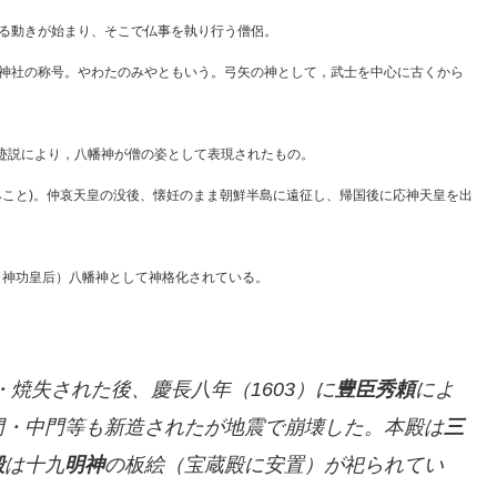
る動きが始まり、そこで仏事を執り行う僧侶。
神社の称号。やわたのみやともいう。弓矢の神として，武士を中心に古くから
迹説により，八幡神が僧の姿として表現されたもの。
みこと)。仲哀天皇の没後、懐妊のまま朝鮮半島に遠征し、帰国後に応神天皇を出
（神功皇后）八幡神として神格化されている。
焼失された後、慶長八年（1603）に
豊臣秀頼
によ
門・中門等も新造されたが地震で崩壊した。本殿は
三
殿
は十九
明神
の板絵（宝蔵殿に安置）が祀られてい