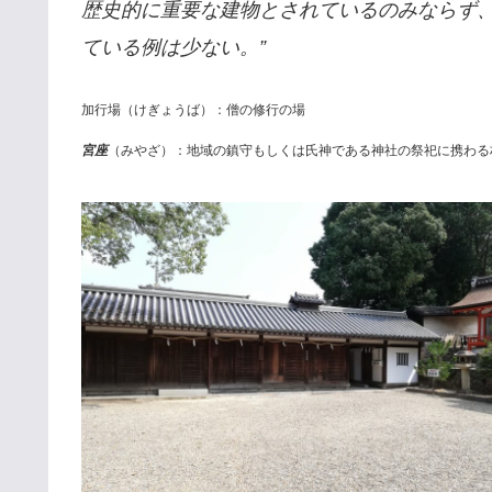
歴史的に重要な建物とされているのみならず
ている例は少ない。”
加行場（けぎょうば）：僧の修行の場
宮座
（みやざ）：地域の鎮守もしくは氏神である神社の祭祀に携わる