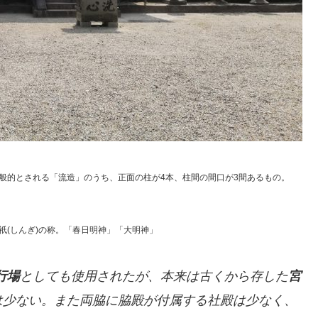
般的とされる「流造」のうち、正面の柱が4本、柱間の間口が3間あるもの。
(しんぎ)の称。「春日明神」「大明神」
行場
としても使用されたが、本来は古くから存した
宮
は少ない。また両脇に脇殿が付属する社殿は少なく、