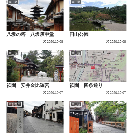
東山区
東山区
八坂の塔 八坂庚申堂
円山公園
2020.10.08
2020.10.08
東山区
東山区
祇園 安井金比羅宮
祇園 四条通り
2020.10.07
2020.10.07
京都散策
東山区