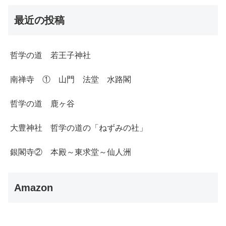
最近の投稿
哲学の道 若王子神社
南禅寺 ① 山門 法堂 水路閣
哲学の道 鹿ヶ谷
大豊神社 哲学の道の「ねずみの社」
銀閣寺② 本殿～東求堂～仙人洲
Amazon