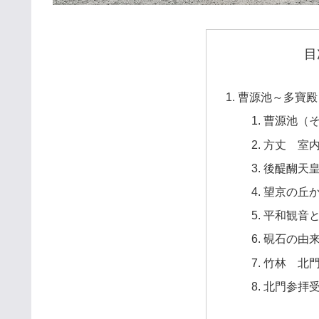
目
曹源池～多寶殿
曹源池（
方丈 室
後醍醐天
望京の丘
平和観音
硯石の由
竹林 北
北門参拝