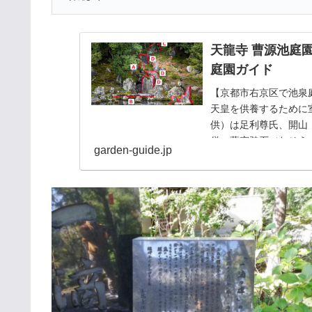
天龍寺 曹源池庭
庭園ガイド
【京都市右京区で池泉
天皇を供養するために
供）は足利尊氏、開山
僧・夢窓疎石（むそう
garden-guide.jp
とは確かだが、作庭まで