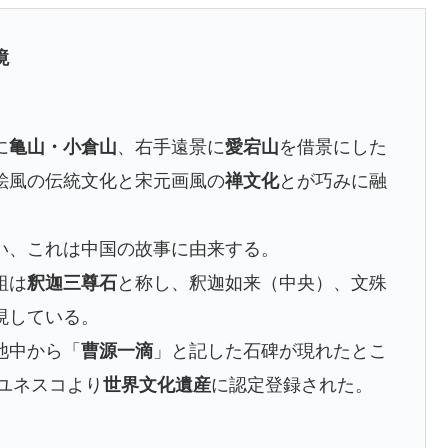
十境
に
亀山・小倉山
、右手遠景に
愛宕山
を借景にした
絵風の伝統文化と宋元画風の
禅文化
とが巧みに融
い、これは中国の故事に由来する。
組は
釈迦三尊石
と称し、釈迦如来（中央）、文殊
現している。
池中から「
曹源一滴
」と記した石碑が現れたとこ
）ユネスコより
世界文化遺産
に認定登録された。