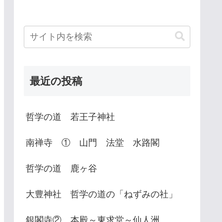
最近の投稿
哲学の道 若王子神社
南禅寺 ① 山門 法堂 水路閣
哲学の道 鹿ヶ谷
大豊神社 哲学の道の「ねずみの社」
銀閣寺② 本殿～東求堂～仙人洲