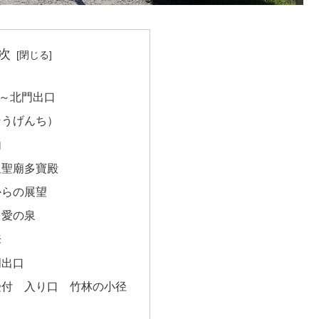
次
～北門出口
そうげんち）
内
皇聖廟多寶殿
からの展望
と愛の泉
来
門出口
受付 入り口 竹林の小径