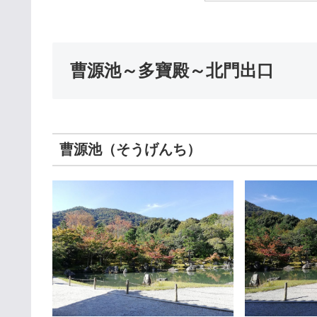
曹源池～多寶殿～北門出口
曹源池（そうげんち）