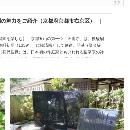
園の魅力をご紹介（京都府京都市右京区） |
庭園を楽しむ】 京都五山の第一位「天龍寺」は、後醍醐
室町初期（1339年）に臨済宗として創建。開基（資金提
（初代住職）は、日本初の作庭家ともいわれる臨済宗の禅
 そせき）である。夢窓疎石が堂舎を建て、池を整備したこ
の行っ...