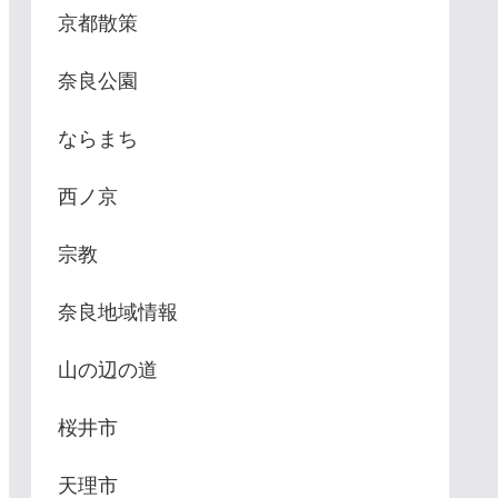
京都散策
奈良公園
ならまち
西ノ京
宗教
奈良地域情報
山の辺の道
桜井市
天理市