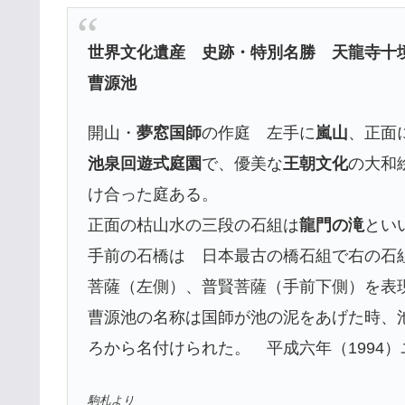
世界文化遺産 史跡・特別名勝 天龍寺
曹源池
開山・
夢窓国師
の作庭 左手に
嵐山
、正面
池泉回遊式庭園
で、優美な
王朝文化
の大和
け合った庭ある。
正面の枯山水の三段の石組は
龍門の滝
とい
手前の石橋は 日本最古の橋石組で右の石
菩薩（左側）、普賢菩薩（手前下側）を表
曹源池の名称は国師が池の泥をあげた時、
ろから名付けられた。 平成六年（1994
駒札より