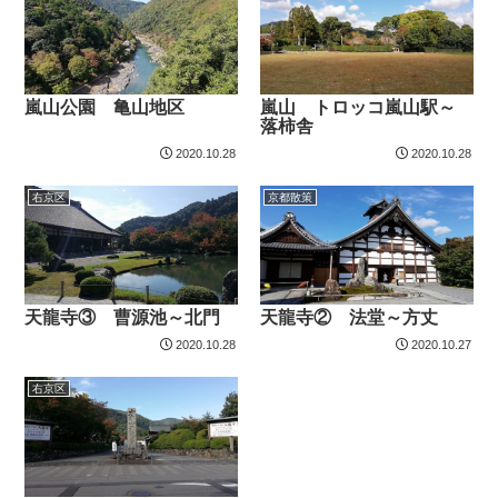
嵐山公園 亀山地区
嵐山 トロッコ嵐山駅～
落柿舎
2020.10.28
2020.10.28
右京区
京都散策
天龍寺③ 曹源池～北門
天龍寺② 法堂～方丈
2020.10.28
2020.10.27
右京区