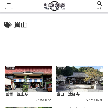
メニュー
検索
嵐山
右京区
右京区
嵐電 嵐山駅
嵐山 法輪寺
2020.10.30
2020.10.29