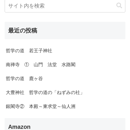
最近の投稿
哲学の道 若王子神社
南禅寺 ① 山門 法堂 水路閣
哲学の道 鹿ヶ谷
大豊神社 哲学の道の「ねずみの社」
銀閣寺② 本殿～東求堂～仙人洲
Amazon