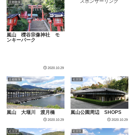
スポンサーリンク
京都散策
嵐山 櫟谷宗像神社 モ
ンキーパーク
2020.10.29
京都散策
右京区
嵐山 大堰川 渡月橋
嵐山公園周辺 SHOPS
2020.10.29
2020.10.29
右京区
右京区